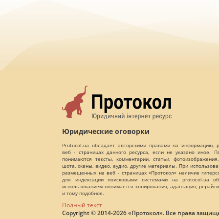
Юридические оговорки
Protocol.ua обладает авторскими правами на информацию,
веб - страницах данного ресурса, если не указано иное. 
понимаются тексты, комментарии, статьи, фотоизображения,
шота, сканы, видео, аудио, другие материалы. При использов
размещенных на веб - страницах «Протокол» наличие гиперс
для индексации поисковыми системами на protocol.ua об
использованием понимается копирования, адаптация, рерайти
и тому подобное.
Полный текст
Copyright © 2014-2026 «Протокол». Все права защищ