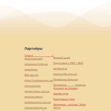
Партнёры
Серьги с
Винный шкаф
бриллиантами
Подготовка к НМТ / ВНО
alliancetechnika.ua
pereklad.ua
миралинкс
hospice-life.com.ua/
Веб мастер
Перевозка больных
https://motokosmos.ua/
Перевозка лежачих
Синтезаторы
больных за границу
agrotechnika.com.ua
Шкафы купе
perevod.agency
Брендовые сумки
europeservice.com.ua
Натяжные потолки Nova
mk-translations.ua
Stelya