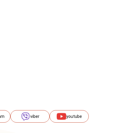
am
viber
youtube