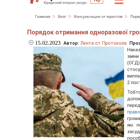
☰
Укр
Главная
Блог
Консультации от юристов
Поря
Порядок отримання одноразової грош
15.02.2023
Автор:
Лента от Протокола
Про
Наказ
змін
(ОГД)
стос
випла
2 пос
Тобт
допом
пере
право
грома
які п
засу
пособ