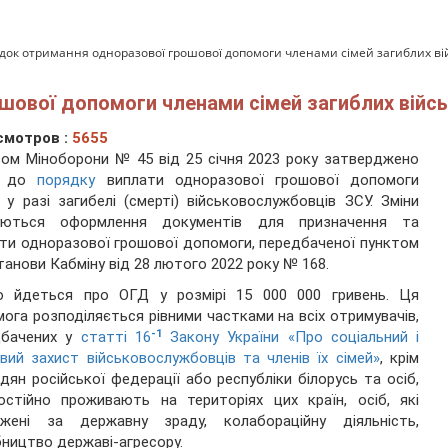
док отримання одноразової грошової допомоги членами сімей загиблих ві
ової допомоги членами сімей загиблих війсь
смотров :
5655
ом Міноборони № 45 від 25 січня 2023 року затверджено
и до
порядку
виплати одноразової грошової допомоги
 у разі загибелі (смерті) військовослужбовців ЗСУ. Зміни
уються оформлення документів для призначення та
ти одноразової грошової допомоги, передбаченої пунктом
танови Кабміну від 28 лютого 2022 року № 168.
о йдеться про ОГД у розмірі 15 000 000 гривень. Ця
ога розподіляється рівними частками на всіх отримувачів,
-1
дбачених у
статті 16
Закону України «Про соціальний і
вий захист військовослужбовців та членів їх сімей»
, крім
дян російської федерації або республіки білорусь та осіб,
остійно проживають на територіях цих країн, осіб, які
джені за державну зраду, колабораційну діяльність,
ництво державі-агресору.