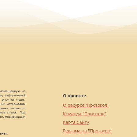
 размещенную на
О проекте
Под информацией
 рисунки, ящик-
ании материалов,
О ресурсе “Протокол”
сылки открытого
язательна. Под
Команда "Протокол"
нг, модификация
Карта Сайту
Реклама на "Протокол"
ены.