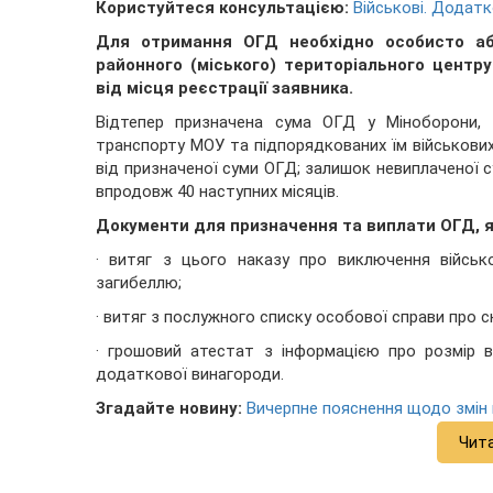
Користуйтеся консультацією:
Військові. Додат
Для отримання ОГД необхідно особисто аб
районного (міського) територіального центр
від місця реєстрації заявника.
Відтепер призначена сума ОГД у Міноборони, в
транспорту МОУ та підпорядкованих їм військових
від призначеної суми ОГД; залишок невиплаченої с
впродовж 40 наступних місяців.
Документи для призначення та виплати ОГД, я
· витяг з цього наказу про виключення військ
загибеллю;
· витяг з послужного списку особової справи про ск
· грошовий атестат з інформацією про розмір в
додаткової винагороди.
Згадайте новину:
Вичерпне пояснення щодо змін 
Чит