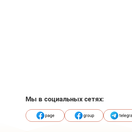
Мы в социальных сетях:
page
group
telegr