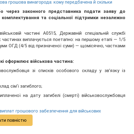
кова грошова винагорода: кому передбачена й скільки
о через законного представника подати заяву до
у комплектування та соціальної підтримки незалежно
ійськовій частині А0515, Державній спеціальній службі
 частинах виплачується поетапно: на першому етапі — 1/5
уми ОГД (4/5 від призначеної суми) — щомісячно, частками
кі оформлює військова частина:
овослужбовця зі списків особового складу у зв’язку із
лад сім’ї загиблого;
иплаченої на дату загибелі (смерті) військовослужбовця
виплат грошового забезпечення для військових
ати повністю