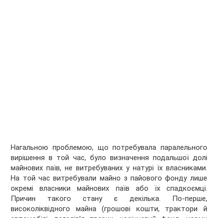
Нагальною проблемою, що потребувала паралельного
вирішення в той час, було визначення подальшої долі
майнових паїв, не витребуваних у натурі їх власниками.
На той час витребували майно з пайового фонду лише
окремі власники майнових паїв або їх спадкоємці.
Причин такого стану є декілька. По-перше,
високоліквідного майна (грошові кошти, трактори й