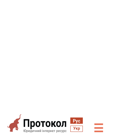
Рус
☰
Укр