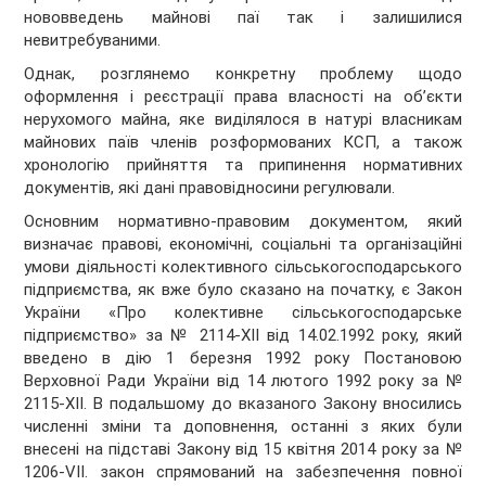
нововведень майнові паї так і залишилися
невитребуваними.
Однак, розглянемо конкретну проблему щодо
оформлення і реєстрації права власності на об’єкти
нерухомого майна, яке виділялося в натурі власникам
майнових паїв членів розформованих КСП, а також
хронологію прийняття та припинення нормативних
документів, які дані правовідносини регулювали.
Основним нормативно-правовим документом, який
визначає правові, економічні, соціальні та організаційні
умови діяльності колективного сільськогосподарського
підприємства, як вже було сказано на початку, є Закон
України «Про колективне сільськогосподарське
підприємство» за № 2114-ХІІ від 14.02.1992 року, який
введено в дію 1 березня 1992 року Постановою
Верховної Ради України від 14 лютого 1992 року за №
2115-ХІІ. В подальшому до вказаного Закону вносились
численні зміни та доповнення, останні з яких були
внесені на підставі Закону від 15 квітня 2014 року за №
1206-VІІ. закон спрямований на забезпечення повної