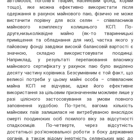
автомобілі, поголів'я тварин, насіннєвий фонд, корми
тощо), яке можна ефективно використати після
одержання в рахунок майнового паю, фізично не може
вистачити порівну для всіх селян – співвласників
майнового комплексу колишнього КСП. По-
друге,низьколіквідне майно (як-то тваринницькі
приміщення та обладнання для них), частка якого у
пайовому фонді завдяки високій балансовій вартості є
значною, складно використовувати поодинці.
Наприклад, у результаті перепаювання власнику
майнового сертифікату у рахунок паю було виділено
десяту частину корівника. Безсумнівним є той факт, що
великої потреби у цьому майні особа – співвласник
майна КСП не відчуває, адже його ефективне
використання за цільовим призначенням можливе лише у
разі цілісного застосовування за умови повного
заповнення худобою. По-третє, вагома кількість
майнових паїв залишилася не витребуваною внаслідок
смерті поодиноких осіб похилого віку за відсутності
спадкоємців. По-четверте, через відсутність
достатньої роз'яснювальної роботи з боку державних
органів, а також відому інертність селянських мас до