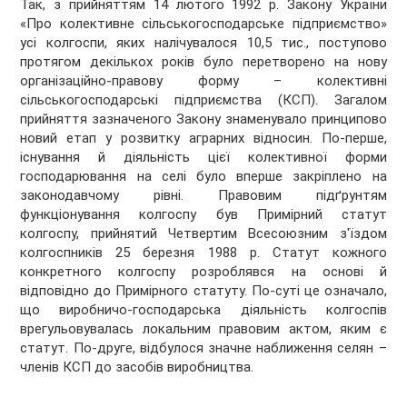
Так, з прийняттям 14 лютого 1992 р. Закону України
«Про колективне сільськогосподарське підприємство»
усі колгоспи, яких налічувалося 10,5 тис., поступово
протягом декількох років було перетворено на нову
організаційно-правову форму – колективні
сільськогосподарські підприємства (КСП). Загалом
прийняття зазначеного Закону знаменувало принципово
новий етап у розвитку аграрних відносин. По-перше,
існування й діяльність цієї колективної форми
господарювання на селі було вперше закріплено на
законодавчому рівні. Правовим підґрунтям
функціонування колгоспу був Примірний статут
колгоспу, прийнятий Четвертим Всесоюзним з'їздом
колгоспників 25 березня 1988 р. Статут кожного
конкретного колгоспу розроблявся на основі й
відповідно до Примірного статуту. По-суті це означало,
що виробничо-господарська діяльність колгоспів
врегульовувалась локальним правовим актом, яким є
статут. По-друге, відбулося значне наближення селян –
членів КСП до засобів виробництва.