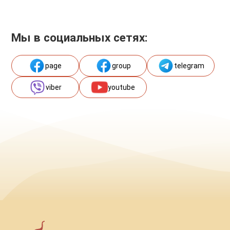
Мы в социальных сетях:
page
group
telegram
viber
youtube