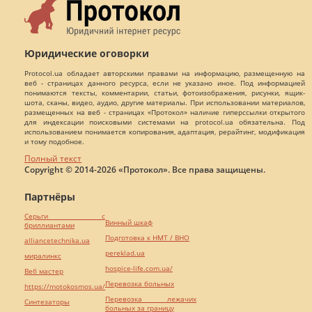
Юридические оговорки
Protocol.ua обладает авторскими правами на информацию, размещенную на
веб - страницах данного ресурса, если не указано иное. Под информацией
понимаются тексты, комментарии, статьи, фотоизображения, рисунки, ящик-
шота, сканы, видео, аудио, другие материалы. При использовании материалов,
размещенных на веб - страницах «Протокол» наличие гиперссылки открытого
для индексации поисковыми системами на protocol.ua обязательна. Под
использованием понимается копирования, адаптация, рерайтинг, модификация
и тому подобное.
Полный текст
Copyright © 2014-2026 «Протокол». Все права защищены.
Партнёры
Серьги с
Винный шкаф
бриллиантами
Подготовка к НМТ / ВНО
alliancetechnika.ua
pereklad.ua
миралинкс
hospice-life.com.ua/
Веб мастер
Перевозка больных
https://motokosmos.ua/
Перевозка лежачих
Синтезаторы
больных за границу