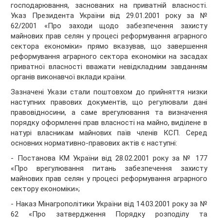
господарювання, заснованих на приватній власності.
Указ Президента України від 29.01.2001 року за №
62/2001 «Про заходи щодо забезпечення захисту
майнових прав селян у процесі реформування аграрного
сектора економіки» прямо вказував, що завершення
реформування аграрного сектора економіки на засадах
приватної власності вважати невідкладним завданням
органів виконавчої вклади країни.
Зазначені Укази стали поштовхом до прийняття низки
наступних правових документів, що регулювали дані
правовідносини, а саме врегулювання та визначення
порядку оформленні прав власності на майно, виділене в
натурі власникам майнових паїв членів КСП. Серед
основних нормативно-правових актів є наступні:
- Постанова КМ України від 28.02.2001 року за № 177
«Про врегулювання питань забезпечення захисту
майнових прав селян у процесі реформування аграрного
сектору економіки»;
- Наказ Мінагрополітики України від 14.03.2001 року за №
62 «Про затвердження Порядку розподілу та