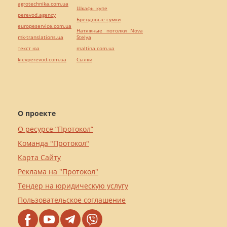
agrotechnika.com.ua
Шкафы купе
perevod.agency
Брендовые сумки
europeservice.com.ua
Натяжные потолки Nova
mk-translations.ua
Stelya
текст юа
maltina.com.ua
kievperevod.com.ua
Cылки
О проекте
О ресурсе “Протокол”
Команда "Протокол"
Карта Сайту
Реклама на "Протокол"
Тендер на юридическую услугу
Пользовательское соглашение