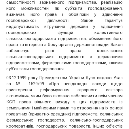
самостійності зазначеного підприємства, реалізацію
його можливостей як суб'єкта господарювання,
визначає його права і обов'язки у здійсненні
господарської діяльності. Закон гарантує
недопустимість втручання держави у здійснення
господарських функцій колективного
сільськогосподарського підприємства, обмеження його
права та інтересів з боку органів державної влади. Закон
забезпечує рівні права колективних
сільськогосподарських підприємств з державними
підприємствами, фермерськими господарствами, іншими
суб'єктами господарювання.
03.12.1999 року Президентом України було видано Указ
за № 1529/99 «Про невідкладні заходи щодо
прискорення реформування аграрного сектора
економіки», яким було вказано забезпечити всім членам
КСП права вільного виходу з цих підприємств із
земельними і майновими паями та створення на їх основі
приватних (приватно-орендних) підприємств, селянських
фермерських господарств, селянсько-господарських
кооперативів, господарських товариств, інших об’єктів