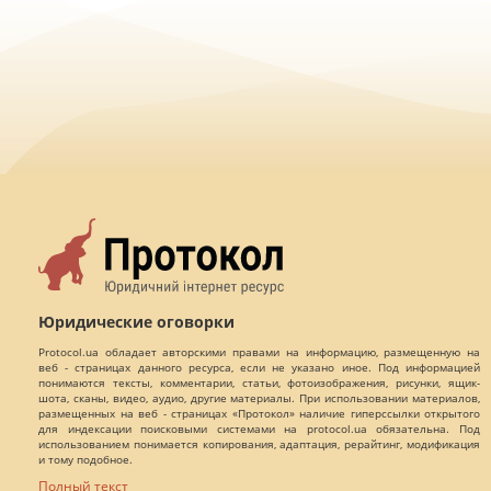
Юридические оговорки
Protocol.ua обладает авторскими правами на информацию, размещенную на
веб - страницах данного ресурса, если не указано иное. Под информацией
понимаются тексты, комментарии, статьи, фотоизображения, рисунки, ящик-
шота, сканы, видео, аудио, другие материалы. При использовании материалов,
размещенных на веб - страницах «Протокол» наличие гиперссылки открытого
для индексации поисковыми системами на protocol.ua обязательна. Под
использованием понимается копирования, адаптация, рерайтинг, модификация
и тому подобное.
Полный текст