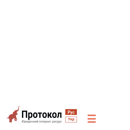
Рус
☰
Укр