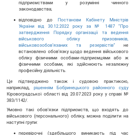
підприємствами у розумінні чинного
законодавства;
відповідно до
Постанови Кабінету Міністрів
України від 30.12.2022 року за № 1487 "Про
затвердження Порядку організації та ведення
військового обліку призовників,
військовозобов'язаних та резервістів"
не
встановлено обов'язку щодо ведення військового
обліку фізичними особами-підприємцями або ж
фізичними особами, які здійснюють незалежну
професійну діяльність.
Це підтверджено також і судовою практикою,
наприклад,
рішенням Бобринецького районного суду
Кіровоградської області від 20.07.2023 року у справі №
383/1142/.
Умовно такі обов'язки підприємств, що входять до
військового (персонального) обліку, можна поділити на
наступні групи:
перевірочні (здебільшого виникають під час