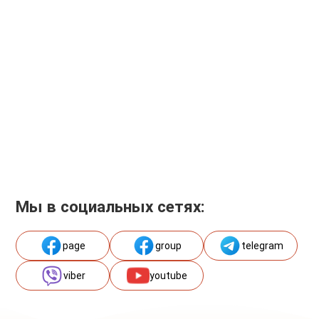
Мы в социальных сетях:
page
group
telegram
viber
youtube