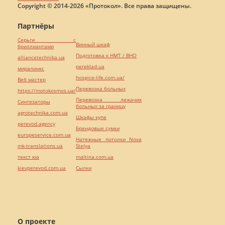
Copyright © 2014-2026 «Протокол». Все права защищены.
Партнёры
Серьги с
Винный шкаф
бриллиантами
Подготовка к НМТ / ВНО
alliancetechnika.ua
pereklad.ua
миралинкс
hospice-life.com.ua/
Веб мастер
Перевозка больных
https://motokosmos.ua/
Перевозка лежачих
Синтезаторы
больных за границу
agrotechnika.com.ua
Шкафы купе
perevod.agency
Брендовые сумки
europeservice.com.ua
Натяжные потолки Nova
mk-translations.ua
Stelya
текст юа
maltina.com.ua
kievperevod.com.ua
Cылки
О проекте