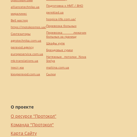
бриллиантами
Подготовка к НМТ / ВНО
alliancetechnika.ua
pereklad.ua
миралинкс
hospice-life.com.ua/
Веб мастер
Перевозка больных
https://motokosmos.ua/
Перевозка лежачих
Синтезаторы
больных за границу
agrotechnika.com.ua
Шкафы купе
perevod.agency
Брендовые сумки
europeservice.com.ua
Натяжные потолки Nova
mk-translations.ua
Stelya
текст юа
maltina.com.ua
kievperevod.com.ua
Cылки
О проекте
О ресурсе “Протокол”
Команда "Протокол"
Карта Сайту