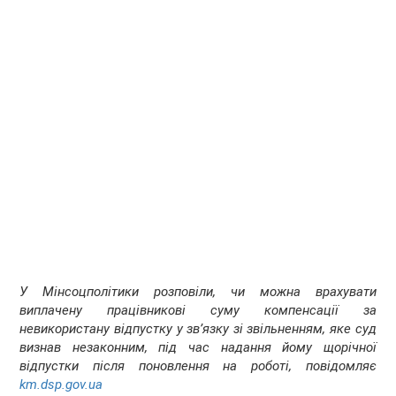
У Мінсоцполітики розповіли, чи можна врахувати
виплачену працiвниковi суму компенсацiї за
невикористану вiдпустку у зв’язку зi звiльненням, яке суд
визнав незаконним, пiд час надання йому щорiчної
вiдпустки пiсля поновлення на роботi, повідомляє
km.dsp.gov.ua