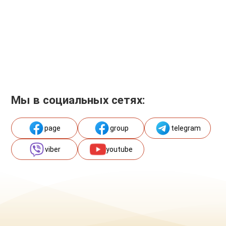
Мы в социальных сетях:
page
group
telegram
viber
youtube