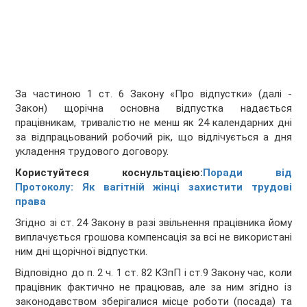
За частиною 1 ст. 6 Закону «Про відпустки» (далi -
Закон) щорiчна основна вiдпустка надається
працiвникам, тривалiстю не менш як 24 календарних днi
за вiдпрацьований робочий рiк, що вiдлiчується а дня
укладення трудового договору.
Користуйтеся коснультацією:
Поради від
Протоколу: Як вагітній жінці захистити трудові
права
Згiдно зi ст. 24 Закону в разi звiльнення працiвника йому
виплачується грошова компенсацiя за всi не використанi
ним днi щорiчної вiдпустки.
Вiдповiдно до п. 2 ч. 1 ст. 82 КЗпП і ст.9 Закону час, коли
працiвник фактично не працював, але за ним згiдно iз
законодавством зберiгалися мiсце роботи (посада) та