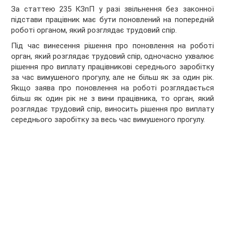
За статтею 235 КЗпП у разi звiльнення без законної
пiдстави працiвник має бути поновлений на попереднiй
роботi органом, який розглядає трудовий спiр.
Пiд час винесення рiшення про поновлення на роботi
орган, який розглядає трудовий спiр, одночасно ухвалює
рiшення про виплату працiвниковi середнього заробiтку
за час вимушеного прогулу, але не бiльш як за один рiк.
Якщо заява про поновлення на роботi розглядається
бiльш як один рiк не з вини працiвника, то орган, який
розглядає трудовий спiр, виносить рiшення про виплату
середнього заробiтку за весь час вимушеного прогулу.