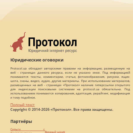
Юридические оговорки
Protocol.ua обладает авторскими правами на информацию, размещенную на
веб - страницах данного ресурса, если не указано иное. Под информацией
понимаются тексты, комментарии, статьи, фотоизображения, рисунки, ящик-
шота, сканы, видео, аудио, другие материалы. При использовании материалов,
размещенных на веб - страницах «Протокол» наличие гиперссылки открытого
для индексации поисковыми системами на protocol.ua обязательна. Под
использованием понимается копирования, адаптация, рерайтинг, модификация
и тому подобное.
Полный текст
Copyright © 2014-2026 «Протокол». Все права защищены.
Партнёры
Серьги с
Винный шкаф