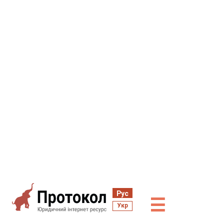
Рус
☰
Укр