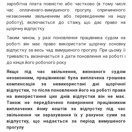
заробiтна плата повнiстю або частково (в тому числi
час оплаченаго-вимушеного прогулу, спричиненого
незаконним звiльненням або переведенням на iншу
роботу), включається до стажу, що дає право на
щорiчну вiдпустку.
Таким чином, у разi поновлення працiвника судом на
роботi вiн має право використати щорiчну основну
вiдпустку за весь чад вимушеного прогулу. При цьому її
тривалiсть визначається з дати поновлення на роботi i
до кiнця його робочого року.
Якщо пiд час звiльнення, визнаного судом
незаконним, працiвниковi була виплачена грошова
компенсацiя за невикористанi днi щорiчної
вiдпустки, то пiсля поновлення його на роботi права
на використання цих днiв вiдпустки вiн не має.
Також не передбачено повернення працiвником
виплачених йому коштiв за вiдпустку пiд час
звiльнення чи зарахування їх у рахунок суми за
вiдпустку, що надається за перiод вимушеного
прогулу