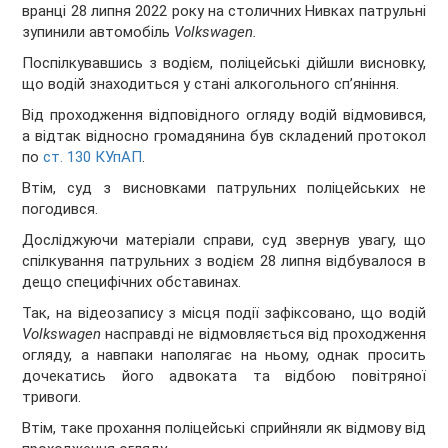
вранці 28 липня 2022 року на столичних Нивках патрульні
зупинили автомобіль
Volkswagen.
Поспілкувавшись з водієм, поліцейські дійшли висновку,
що водій знаходиться у стані алкогольного сп’яніння.
Від проходження відповідного огляду водій відмовився,
а відтак відносно громадянина був складений протокол
по
ст. 130 КУпАП
.
Втім, суд з висновками патрульних поліцейських не
погодився.
Досліджуючи матеріали справи, суд звернув увагу, що
спілкування патрульних з водієм 28 липня відбувалося в
дещо специфічних обставинах.
Так, на відеозапису з місця події зафіксовано, що водій
Volkswagen
насправді не відмовляється від проходження
огляду, а навпаки наполягає на ньому, однак просить
дочекатись його адвоката та відбою повітряної
тривоги.
Втім, таке прохання поліцейські сприйняли як відмову від