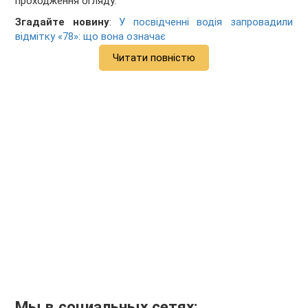
проходження огляду.
Згадайте новину
:
У посвідченні водія запровадили
відмітку «78»: що вона означає
Читати повністю
Мы в социальных сетях: