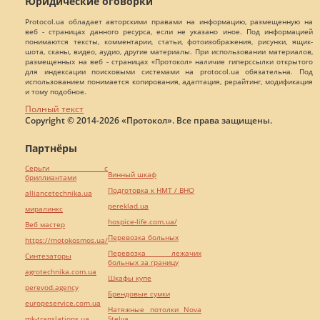
Юридические оговорки
Protocol.ua обладает авторскими правами на информацию, размещенную на
веб - страницах данного ресурса, если не указано иное. Под информацией
понимаются тексты, комментарии, статьи, фотоизображения, рисунки, ящик-
шота, сканы, видео, аудио, другие материалы. При использовании материалов,
размещенных на веб - страницах «Протокол» наличие гиперссылки открытого
для индексации поисковыми системами на protocol.ua обязательна. Под
использованием понимается копирования, адаптация, рерайтинг, модификация
и тому подобное.
Полный текст
Copyright © 2014-2026 «Протокол». Все права защищены.
Партнёры
Серьги с
Винный шкаф
бриллиантами
Подготовка к НМТ / ВНО
alliancetechnika.ua
pereklad.ua
миралинкс
hospice-life.com.ua/
Веб мастер
Перевозка больных
https://motokosmos.ua/
Перевозка лежачих
Синтезаторы
больных за границу
agrotechnika.com.ua
Шкафы купе
perevod.agency
Брендовые сумки
europeservice.com.ua
Натяжные потолки Nova
mk-translations.ua
Stelya