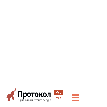
Рус
☰
Укр