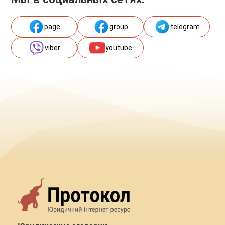
page
group
telegram
viber
youtube