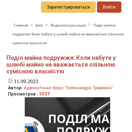
Зарегистрироваться
Войти
Главная
Блог
Видеоконсультация
Поділ майна
подружжя: Коли набуте у шлюбі майно не вважається спільною
сумісною власністю
Поділ майна подружжя: Коли набуте у
шлюбі майно не вважається спільною
сумісною власністю
11.09.2023
Автор:
Адвокатське бюро "Олександра Травянка"
Просмотров :
5537