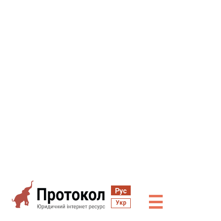
Рус
☰
Укр