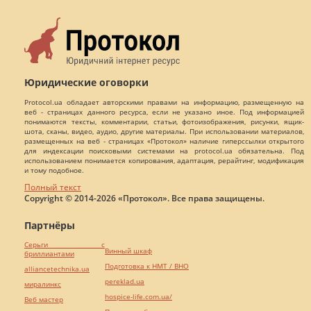
Юридические оговорки
Protocol.ua обладает авторскими правами на информацию, размещенную на
веб - страницах данного ресурса, если не указано иное. Под информацией
понимаются тексты, комментарии, статьи, фотоизображения, рисунки, ящик-
шота, сканы, видео, аудио, другие материалы. При использовании материалов,
размещенных на веб - страницах «Протокол» наличие гиперссылки открытого
для индексации поисковыми системами на protocol.ua обязательна. Под
использованием понимается копирования, адаптация, рерайтинг, модификация
и тому подобное.
Полный текст
Copyright © 2014-2026 «Протокол». Все права защищены.
Партнёры
Серьги с
Винный шкаф
бриллиантами
Подготовка к НМТ / ВНО
alliancetechnika.ua
pereklad.ua
миралинкс
hospice-life.com.ua/
Веб мастер