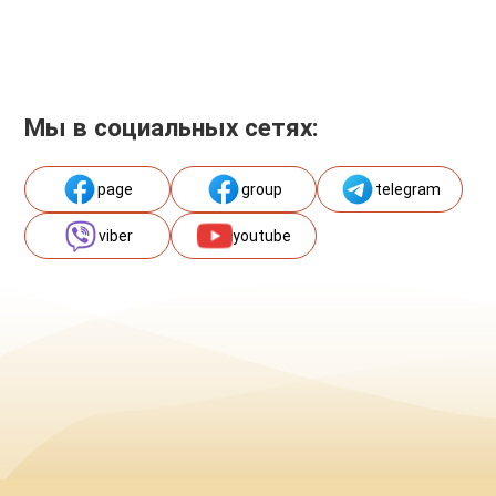
Мы в социальных сетях:
page
group
telegram
viber
youtube