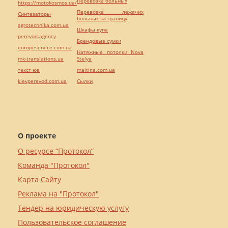
Перевозка больных
https://motokosmos.ua/
Перевозка лежачих
Синтезаторы
больных за границу
agrotechnika.com.ua
Шкафы купе
perevod.agency
Брендовые сумки
europeservice.com.ua
Натяжные потолки Nova
mk-translations.ua
Stelya
текст юа
maltina.com.ua
kievperevod.com.ua
Cылки
О проекте
О ресурсе “Протокол”
Команда "Протокол"
Карта Сайту
Реклама на "Протокол"
Тендер на юридическую услугу
Пользовательское соглашение