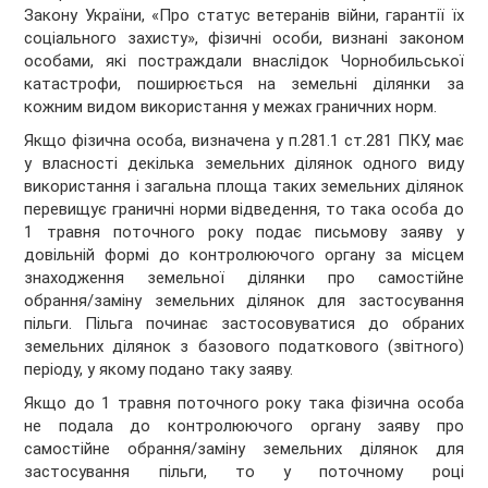
Закону України, «Про статус ветеранів війни, гарантії їх
соціального захисту», фізичні особи, визнані законом
особами, які постраждали внаслідок Чорнобильської
катастрофи, поширюється на земельні ділянки за
кожним видом використання у межах граничних норм.
Якщо фізична особа, визначена у п.281.1 ст.281 ПКУ, має
у власності декілька земельних ділянок одного виду
використання і загальна площа таких земельних ділянок
перевищує граничні норми відведення, то така особа до
1 травня поточного року подає письмову заяву у
довільній формі до контролюючого органу за місцем
знаходження земельної ділянки про самостійне
обрання/заміну земельних ділянок для застосування
пільги. Пільга починає застосовуватися до обраних
земельних ділянок з базового податкового (звітного)
періоду, у якому подано таку заяву.
Якщо до 1 травня поточного року така фізична особа
не подала до контролюючого органу заяву про
самостійне обрання/заміну земельних ділянок для
застосування пільги, то у поточному році