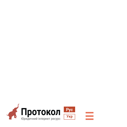
Рус
☰
Укр