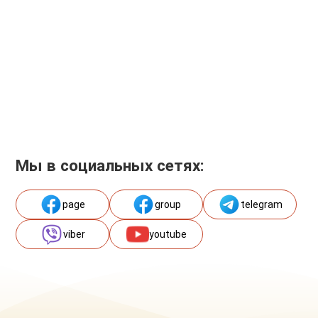
Мы в социальных сетях:
page
group
telegram
viber
youtube