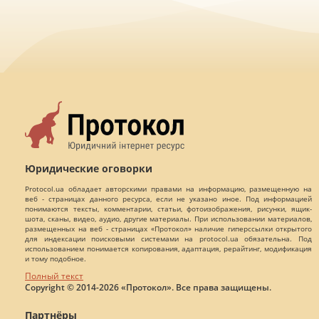
Юридические оговорки
Protocol.ua обладает авторскими правами на информацию, размещенную на
веб - страницах данного ресурса, если не указано иное. Под информацией
понимаются тексты, комментарии, статьи, фотоизображения, рисунки, ящик-
шота, сканы, видео, аудио, другие материалы. При использовании материалов,
размещенных на веб - страницах «Протокол» наличие гиперссылки открытого
для индексации поисковыми системами на protocol.ua обязательна. Под
использованием понимается копирования, адаптация, рерайтинг, модификация
и тому подобное.
Полный текст
Copyright © 2014-2026 «Протокол». Все права защищены.
Партнёры