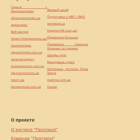
Серьги с
Винный шкаф
бриллиантами
Подготовка к НМТ / ВНО
alliancetechnika.ua
pereklad.ua
миралинкс
hospice-life.com.ua/
Веб мастер
Перевозка больных
https://motokosmos.ua/
Перевозка лежачих
Синтезаторы
больных за границу
agrotechnika.com.ua
Шкафы купе
perevod.agency
Брендовые сумки
europeservice.com.ua
Натяжные потолки Nova
mk-translations.ua
Stelya
текст юа
maltina.com.ua
kievperevod.com.ua
Cылки
О проекте
О ресурсе “Протокол”
Команда "Протокол"