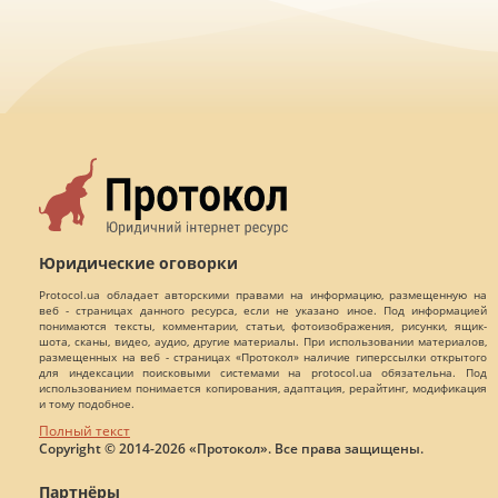
Юридические оговорки
Protocol.ua обладает авторскими правами на информацию, размещенную на
веб - страницах данного ресурса, если не указано иное. Под информацией
понимаются тексты, комментарии, статьи, фотоизображения, рисунки, ящик-
шота, сканы, видео, аудио, другие материалы. При использовании материалов,
размещенных на веб - страницах «Протокол» наличие гиперссылки открытого
для индексации поисковыми системами на protocol.ua обязательна. Под
использованием понимается копирования, адаптация, рерайтинг, модификация
и тому подобное.
Полный текст
Copyright © 2014-2026 «Протокол». Все права защищены.
Партнёры