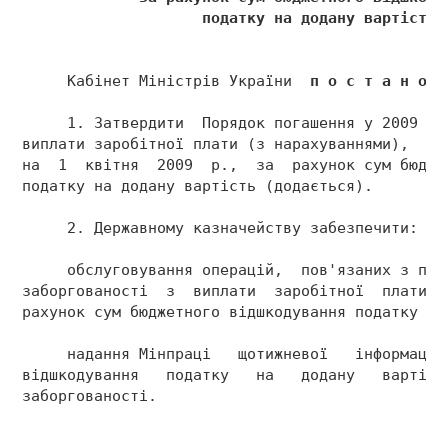
                    податку на додану вартість 
     Кабінет Міністрів України  
п о с т а н о в
     1. Затвердити  Порядок погашення у 2009 ро
виплати заробітної плати (з нарахуваннями),  що
на  1  квітня  2009  р.,  за  рахунок сум бюдже
податку на додану вартість (додається). 
     2. Державному казначейству забезпечити: 
     обслуговування операцій,  пов'язаних з пог
заборгованості  з  виплати  заробітної  плати (
рахунок сум бюджетного відшкодування податку на
     надання Мінпраці   щотижневої   інформації
відшкодування   податку   на   додану   вартіст
заборгованості. 