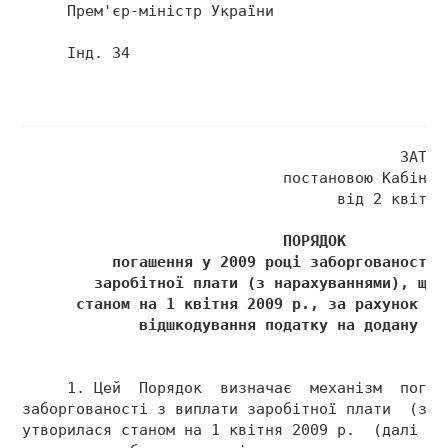
     Прем'єр-міністр України                   
     Інд. 34 
                                          ЗАТВЕ
                             постановою Кабінет
                                   від 2 квітня
                             ПОРЯДОК 
          погашення у 2009 році заборгованості 
        заробітної плати (з нарахуваннями), що 
      станом на 1 квітня 2009 р., за рахунок су
             відшкодування податку на додану ва
     1. Цей  Порядок  визначає  механізм  погаш
заборгованості з виплати заробітної плати  (з  
утворилася станом на 1 квітня 2009 р.  (далі - 