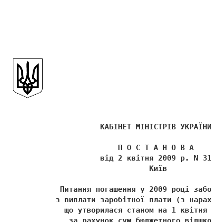
                    КАБІНЕТ МІНІСТРІВ УКРАЇНИ 
                        П О С Т А Н О В А 
                    від 2 квітня 2009 р. N 312 
                               Київ 
           Питання погашення у 2009 році заборг
          з виплати заробітної плати (з нарахув
            що утворилася станом на 1 квітня 20
             за рахунок сум бюджетного відшкоду