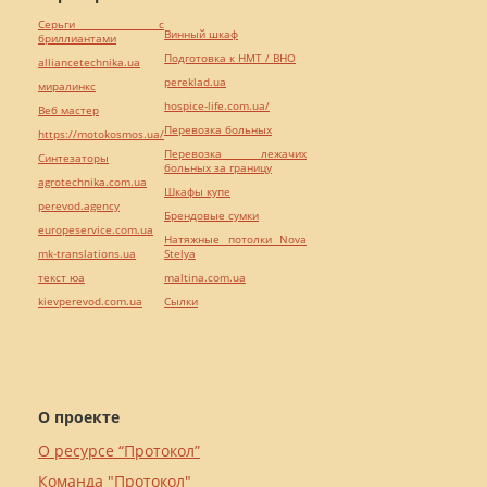
Серьги с
Винный шкаф
бриллиантами
Подготовка к НМТ / ВНО
alliancetechnika.ua
pereklad.ua
миралинкс
hospice-life.com.ua/
Веб мастер
Перевозка больных
https://motokosmos.ua/
Перевозка лежачих
Синтезаторы
больных за границу
agrotechnika.com.ua
Шкафы купе
perevod.agency
Брендовые сумки
europeservice.com.ua
Натяжные потолки Nova
mk-translations.ua
Stelya
текст юа
maltina.com.ua
kievperevod.com.ua
Cылки
О проекте
О ресурсе “Протокол”
Команда "Протокол"