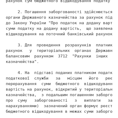
рахунок сум бюджетного відшкодування податку на
     2. Погашення заборгованості здійснюється ч
органи Державного казначейства за рахунок підтв
до Закону України "Про податок на додану вартіс
суми податку на додану вартість,  що заявлена п
відшкодування на поточний банківський рахунок. 
     3. Для  проведення  розрахунків  платник  
рахунок   у  територіальних  органах  Державног
балансовим  рахунком  3712  "Рахунки  інших  кл
казначейства". 
     4. На  підставі поданих платником податку 
податкової  служби   за   місцем   його   реєст
перерахування  суми  бюджетного  відшкодування 
вартість на рахунок, відкритий у територіальном
казначейства,  з подальшим погашенням заборгова
про  суму   заборгованості   з   виплати   заро
нарахуваннями)  зазначений орган формує реєстр 
бюджетного відшкодування в межах суми заборгова