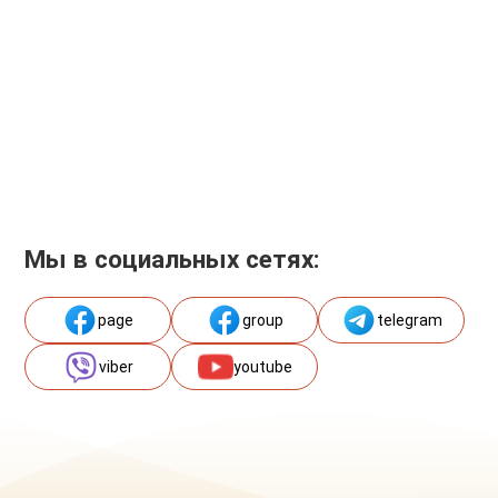
Мы в социальных сетях:
page
group
telegram
viber
youtube