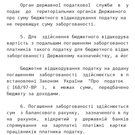
     Орган державної податкової  служби  в  уст
подає  до  територіальних органів Державного ка
про суму бюджетного відшкодування податку на до
не перевищує суму заборгованості. 
     5. Для  здійснення бюджетного відшкодуванн
вартість з подальшим погашенням заборгованості 
платників такого податку для бюджетного відшкод
заборгованості Державному казначейству, а його 
     Бюджетне відшкодування податку на додану в
погашенням  заборгованості  здійснюється  в пор
встановлені Законом  України  "Про  податок  на
( 168/97-ВР  ),  в  межах  суми,  передбаченої 
бюджету за доходами. 
     6. Погашення заборгованості здійснюється ш
сум  з балансового рахунку,  зазначеного в пунк
на  рахунок,  відкритий  у  державній  банківсь
спрямування  на  зарплатні  платіжні  картки  а
працівників платника податку. 