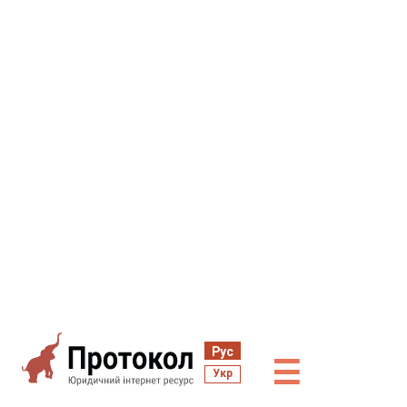
Рус
☰
Укр