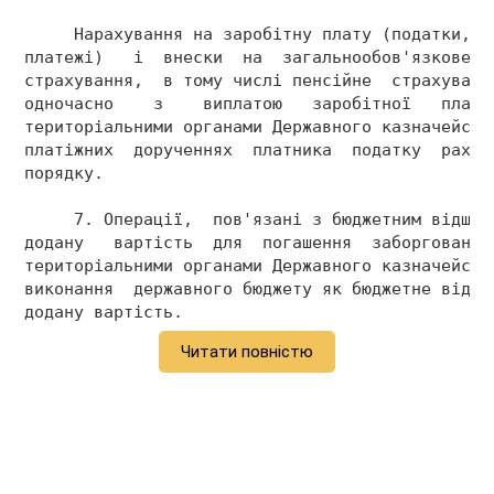
     Нарахування на заробітну плату (податки,  
платежі)   і  внески  на  загальнообов'язкове  
страхування,  в тому числі пенсійне  страхуванн
одночасно    з    виплатою   заробітної   плати
територіальними органами Державного казначейств
платіжних  дорученнях  платника  податку  рахун
порядку. 
     7. Операції,  пов'язані з бюджетним відшко
додану   вартість  для  погашення  заборгованос
територіальними органами Державного казначейств
виконання  державного бюджету як бюджетне відшк
додану вартість. 
Читати повністю