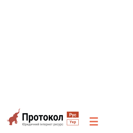
Рус
☰
Укр