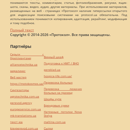
понимаются тексты, комментарии, статьи, фотоизображения, рисунки, ящик-
шота, сканы, видео, аудио, другие материалы. При использовании материалов,
размещенных на веб - страницах «Протокол» наличие гиперссылки открытого
для индексации поисковыми системами на protocol.ua обязательна. Под
использованием понимается копирования, адаптация, рерайтинг, модификация
и тому подобное.
Полный текст
Copyright © 2014-2026 «Протокол». Все права защищены.
Партнёры
Серьги с
Винный шкаф
бриллиантами
Подготовка к НМТ / ВНО
alliancetechnika.ua
pereklad.ua
миралинкс
hospice-life.com.ua/
Веб мастер
Перевозка больных
https://motokosmos.ua/
Перевозка лежачих
Синтезаторы
больных за границу
agrotechnika.com.ua
Шкафы купе
perevod.agency
Брендовые сумки
europeservice.com.ua
Натяжные потолки Nova
mk-translations.ua
Stelya
текст юа
maltina.com.ua
kievperevod.com.ua
Cылки