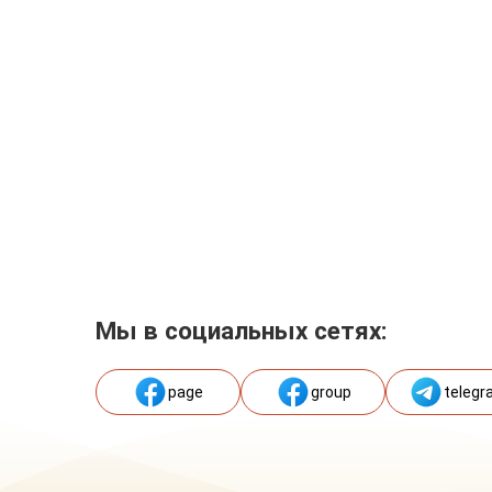
Мы в социальных сетях:
page
group
telegr