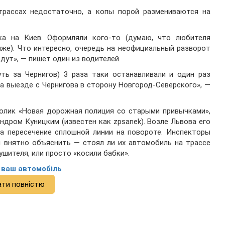
трассах недостаточно, а копы порой размениваются на
ка на Киев. Оформляли кого-то (думаю, что любителя
лиже). Что интересно, очередь на неофициальный разворот
дут», — пишет один из водителей.
ть за Чернигов) 3 раза таки останавливали и один раз
а выезде с Чернигова в сторону Новгород-Северского», —
ролик «Новая дорожная полиция со старыми привычками»,
дром Куницким (известен как zpsanek). Возле Львова его
а пересечение сплошной линии на повороте. Инспекторы
и внятно объяснить — стоял ли их автомобиль на трассе
ушителя, или просто «косили бабки».
и ваш автомобіль
ати повністю