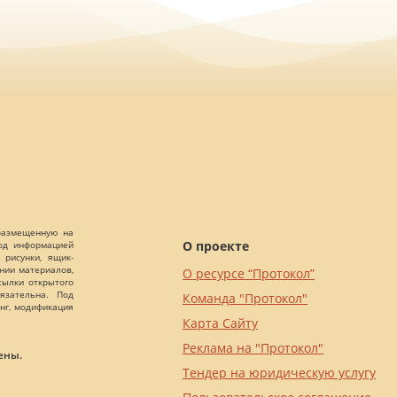
 размещенную на
О проекте
Под информацией
 рисунки, ящик-
ании материалов,
О ресурсе “Протокол”
сылки открытого
язательна. Под
Команда "Протокол"
нг, модификация
Карта Сайту
Реклама на "Протокол"
ены.
Тендер на юридическую услугу