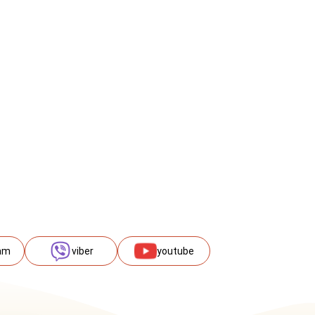
am
viber
youtube