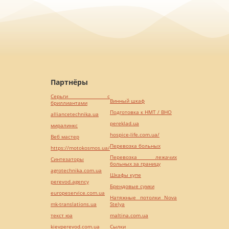
Партнёры
Серьги с
Винный шкаф
бриллиантами
Подготовка к НМТ / ВНО
alliancetechnika.ua
pereklad.ua
миралинкс
hospice-life.com.ua/
Веб мастер
Перевозка больных
https://motokosmos.ua/
Перевозка лежачих
Синтезаторы
больных за границу
agrotechnika.com.ua
Шкафы купе
perevod.agency
Брендовые сумки
europeservice.com.ua
Натяжные потолки Nova
mk-translations.ua
Stelya
текст юа
maltina.com.ua
kievperevod.com.ua
Cылки