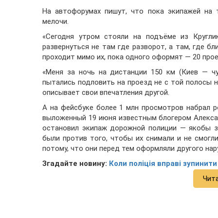
На автофорумах пишут, что пока экипажей на 
мелочи.
«Сегодня утром стояли на подъёме из Кругли
развернуться не там где разворот, а там, где б
проходит мимо их, пока одного оформят — 20 прое
«Меня за ночь на дистанции 150 км (Киев — чу
пытались подловить на проезд не с той полосы н
описывает свои впечатления другой.
А на фейсбуке более 1 млн просмотров набрал 
выложенный 19 июня известным блогером Алексан
остановил экипаж дорожной полиции — якобы з
были против того, чтобы их снимали и не смогл
потому, что они перед тем оформляли другого нар
Згадайте новину:
Коли поліція вправі зупинит
Чит