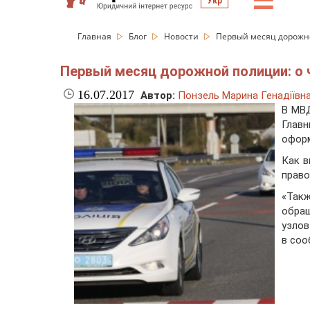
☰
Укр
Главная
Блог
Новости
Первый месяц дорожно
Первый месяц дорожной полиции: о 
16.07.2017
Автор:
Понзель Марина Генадіївн
В МВД
Глав
оформ
Как в
право
«Такж
обращ
узлов
в соо