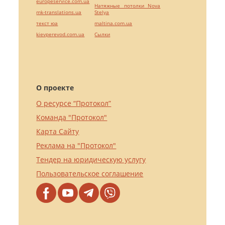
europeservice.com.ua
Натяжные потолки Nova
mk-translations.ua
Stelya
текст юа
maltina.com.ua
kievperevod.com.ua
Cылки
О проекте
О ресурсе “Протокол”
Команда "Протокол"
Карта Сайту
Реклама на "Протокол"
Тендер на юридическую услугу
Пользовательское соглашение