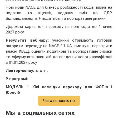
Нові
коди
NACE
для
бізнесу
,
розбіжності
кодів
,
вплив
на
податки
та
л
іцензії
,
подання
змін
до
ЄДР
.
Відповідальність
+
податкові
та
корпоративні
ризики
.
Дорожня
карта для переходу на
нов
і
коди
до 1
січня
2027 року.
Результат
вебінару
:
учасники
отримають
готовий
алгоритм переходу на
NACE
2.1-UA,
зможуть
перев
ірити
власні
КВЕД
,
оцінити
податкові
та
корпоративні
ризики
та
сформувати
план
дій
до
введення
нової
класифікації
з 01.01.2027 року.
Лектор-консультант:
У
програмі
:
МОДУЛЬ 1.
Які
наслідки
переходу для
ФОПів
і
Юросіб
Читати повністю
Мы в социальных сетях: