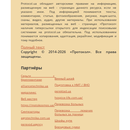
Protocol.ua обладает авторскими правами на информацию,
размещенную на веб - страницах данного ресурса, если не
указано иное. Под информацией понимаются тексты,
комментарии, статьи, фотоизображения, рисунки, ящик-шота,
сканы, видео, аудио, другие материалы. При использовании
материалов, размещенных на веб - страницах «Протокол»
наличие гиперссылки открытого для индексации поисковыми
системами на protocol.ua обязательна. Под использованием
понимается копирования, адаптация, рерайтинг, модификация и
тому подобное.
Полный текст
Copyright © 2014-2026 «Протокол». Все права
защищены.
Партнёры
Серьги с
Винный шкаф
бриллиантами
Подготовка к НМТ / ВНО
alliancetechnika.ua
pereklad.ua
миралинкс
hospice-life.com.ua/
Веб мастер
Перевозка больных
https://motokosmos.ua/
Перевозка лежачих
Синтезаторы
больных за границу
agrotechnika.com.ua
Шкафы купе
perevod.agency
Брендовые сумки