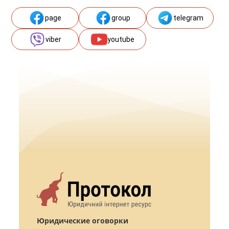
page
group
telegram
viber
youtube
Юридические оговорки