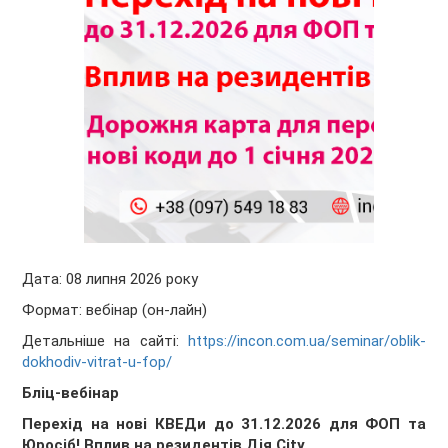
Дата: 08 липня 2026 року
Формат:
вебінар
(он-лайн)
Детальніше на сайті:
https://incon.com.ua/seminar/oblik-
dokhodiv-vitrat-u-fop/
Бліц-вебінар
Перехід
на
нові
КВЕДи
до 31.12.2026 для
ФОП
та
Юросіб
!
Вплив
на
резидентів
Д
ія.City
.