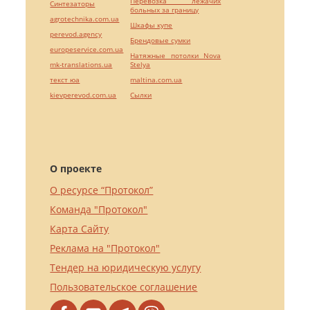
Перевозка лежачих
Синтезаторы
больных за границу
agrotechnika.com.ua
Шкафы купе
perevod.agency
Брендовые сумки
europeservice.com.ua
Натяжные потолки Nova
mk-translations.ua
Stelya
текст юа
maltina.com.ua
kievperevod.com.ua
Cылки
О проекте
О ресурсе “Протокол”
Команда "Протокол"
Карта Сайту
Реклама на "Протокол"
Тендер на юридическую услугу
Пользовательское соглашение