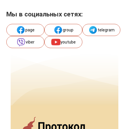
Мы в социальных сетях:
page
group
telegram
viber
youtube