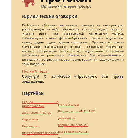
Юридические оговорки
Protocol.ua обладает авторскими правами на информацию,
размещенную на веб - страницах данного ресурса, если не
указано иное. Под информацией понимаются тексты,
комментарии, статьи, фотоизображения, рисунки, ящик-шота,
сканы, видео, аудио, другие материалы. При использовании
материалов, размещенных на веб - страницах «Протокол»
наличие гиперссылки открытого для индексации поисковыми
системами на protocol.ua обязательна. Под использованием
понимается копирования, адаптация, рерайтинг, модификация и
тому подобное.
Полный текст
Copyright © 2014-2026 «Протокол». Все права
защищены.
Партнёры
Серьги с
Винный шкаф
бриллиантами
Подготовка к НМТ / ВНО
alliancetechnika.ua
pereklad.ua
миралинкс
hospice-life.com.ua/
Веб мастер
Перевозка больных
https://motokosmos.ua/