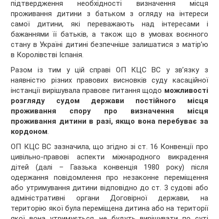
підтвердження необхідності визначення місця
проживання дитини з батьком з огляду на інтереси
самої дитини, які переважають над інтересами і
бажаннями її батьків, а також що в умовах воєнного
стану в Україні дитині безпечніше залишатися з матір’ю
в Королівстві Іспанія.
Разом із тим у цій справі ОП КЦС ВС у зв’язку з
наявністю різних правових висновків суду касаційної
інстанції вирішувала правове питання щодо
можливості
розгляду судом держави постійного місця
проживання спору про визначення місця
проживання дитини в разі, якщо вона перебуває за
кордоном
.
ОП КЦС ВС зазначила, що згідно зі ст. 16 Конвенції про
цивільно-правові аспекти міжнародного викрадення
дітей (далі – Гаазька конвенція 1980 року) після
одержання повідомлення про незаконне переміщення
або утримування дитини відповідно до ст. 3 судові або
адміністративні органи Договірної держави, на
територію якої була переміщена дитина або на території
якої вона утримується, не будуть вирішувати по суті