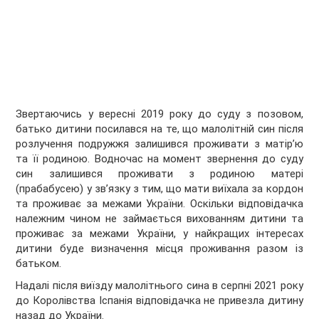
Звертаючись у вересні 2019 року до суду з позовом,
батько дитини посилався на те, що малолітній син після
розлучення подружжя залишився проживати з матір’ю
та її родиною. Водночас на момент звернення до суду
син залишився проживати з родиною матері
(прабабусею) у зв’язку з тим, що мати виїхала за кордон
та проживає за межами України. Оскільки відповідачка
належним чином не займається вихованням дитини та
проживає за межами України, у найкращих інтересах
дитини буде визначення місця проживання разом із
батьком.
Надалі після виїзду малолітнього сина в серпні 2021 року
до Королівства Іспанія відповідачка не привезла дитину
назад до України.