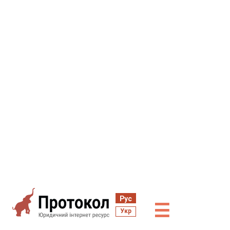
Рус
☰
Укр