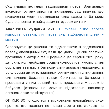
Суд першої інстанції задовольнив позов. Врахувавши
висновок органу опіки та піклування, суд вважав, що
визначення місця проживання сина разом із батьком
буде відповідати найкращим інтересам дитини.
Аналізуйте судовий акт:
В Україні різко зросла
кількість батьків, які через суд відбирають дітей у
матерів
Скасовуючи це рішення та відмовляючи в задоволенні
позову, апеляційний суд взяв до уваги, що син постійно
проживав з матір’ю та її родиною до серпня 2021 року,
де склалися необхідні соціально-побутові умови, сталі
соціальні зв’язки, з батьком спілкувалася періодично, а
за словами дитини, наданими органу опіки та піклування,
син виявив бажання тільки бачитись із батьком і
проводити з ним вільний час, а проживати – разом із
бабусею (станом на момент підготовки висновку
органом опіки та піклування).
ОП КЦС ВС погодилася з висновками апеляційного суду
про те, що позивач не надав достатніх доказів на