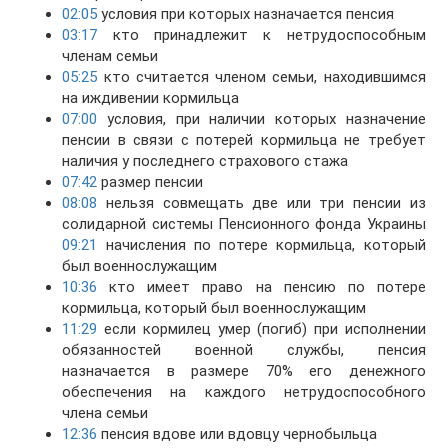
02:05
условия при которых назначается пенсия
03:17
кто принадлежит к нетрудоспособным
членам семьи
05:25
кто считается членом семьи, находившимся
на иждивении кормильца
07:00
условия, при наличии которых назначение
пенсии в связи с потерей кормильца не требует
наличия у последнего страхового стажа
07:42
размер пенсии
08:08
нельзя совмещать две или три пенсии из
солидарной системы Пенсионного фонда Украины
09:21
начисления по потере кормильца, который
был военнослужащим
10:36
кто имеет право на пенсию по потере
кормильца, который был военнослужащим
11:29
если кормилец умер (погиб) при исполнении
обязанностей военной службы, пенсия
назначается в размере 70% его денежного
обеспечения на каждого нетрудоспособного
члена семьи
12:36
пенсия вдове или вдовцу чернобыльца