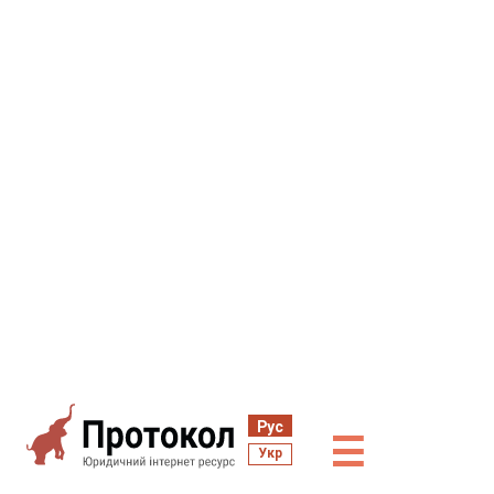
Рус
☰
Укр