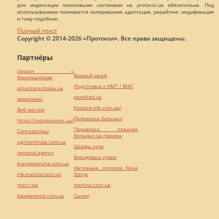
для индексации поисковыми системами на protocol.ua обязательна. Под
использованием понимается копирования, адаптация, рерайтинг, модификация
и тому подобное.
Полный текст
Copyright © 2014-2026 «Протокол». Все права защищены.
Партнёры
Серьги с
Винный шкаф
бриллиантами
Подготовка к НМТ / ВНО
alliancetechnika.ua
pereklad.ua
миралинкс
hospice-life.com.ua/
Веб мастер
Перевозка больных
https://motokosmos.ua/
Перевозка лежачих
Синтезаторы
больных за границу
agrotechnika.com.ua
Шкафы купе
perevod.agency
Брендовые сумки
europeservice.com.ua
Натяжные потолки Nova
mk-translations.ua
Stelya
текст юа
maltina.com.ua
kievperevod.com.ua
Cылки