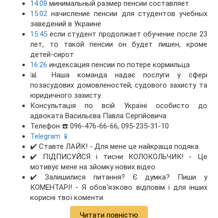
14:08
минимальный размер пенсии составляет
15:02
начисление пенсии для студентов учебных
заведений в Украине
15:45
если студент продолжает обучение после 23
лет, то такой пенсии он будет лишен, кроме
детей-сирот
16:26
индексация пенсии по потере кормильца
📊 Наша команда надає послуги у сфері
позасудових домовленостей, судового захисту та
юридичного захисту.
Консультація по всій Україні особисто до
адвоката Васильєва Павла Сергійовича:
Телефон ☎️ 096-476-66-66, 095-235-31-10
Telegram 📱
✔️ Ставте ЛАЙК! - Для мене це найкраща подяка.
✔️ ПІДПИСУЙСЯ і тисни КОЛОКОЛЬЧИК! - Це
мотивує мене на зйомку нових відео.
✔️ Залишилися питання? Є думка? Пиши у
КОМЕНТАРІ! - Я обов'язково відповім і для інших
корисні твої коменти.
Читати повністю