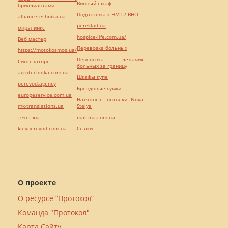
Винный шкаф
бриллиантами
Подготовка к НМТ / ВНО
alliancetechnika.ua
pereklad.ua
миралинкс
hospice-life.com.ua/
Веб мастер
Перевозка больных
https://motokosmos.ua/
Перевозка лежачих
Синтезаторы
больных за границу
agrotechnika.com.ua
Шкафы купе
perevod.agency
Брендовые сумки
europeservice.com.ua
Натяжные потолки Nova
mk-translations.ua
Stelya
текст юа
maltina.com.ua
kievperevod.com.ua
Cылки
О проекте
О ресурсе “Протокол”
Команда "Протокол"
Карта Сайту