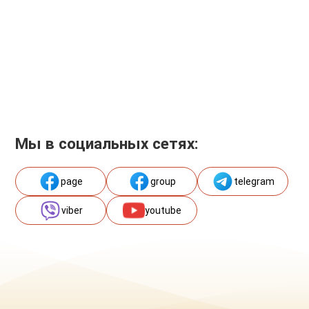
Мы в социальных сетях:
page
group
telegram
viber
youtube