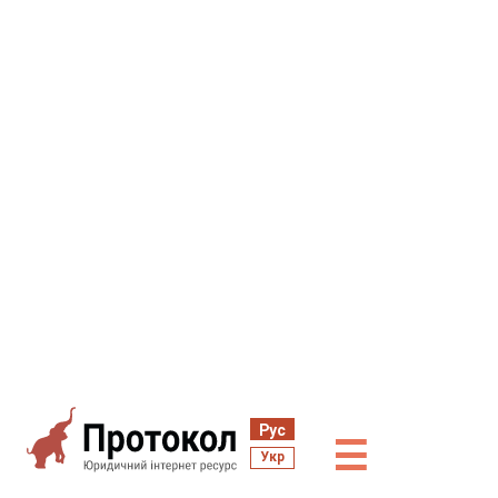
Рус
☰
Укр