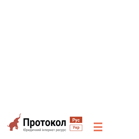
Рус
☰
Укр