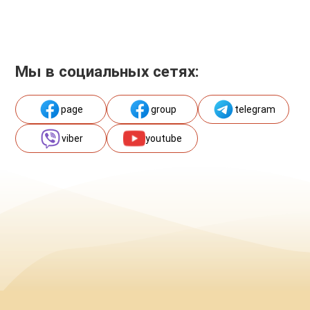
Мы в социальных сетях:
page
group
telegram
viber
youtube