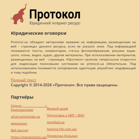
Юридические оговорки
Protocol.ua обладает авторскими правами на информацию, размещенную на
веб - страницах данного ресурса, если не указано иное. Под информацией
понимаются тексты, комментарии, статьи, фотоизображения, рисунки, ящик-
шота, сканы, видео, аудио, другие материалы. При использовании материалов,
размещенных на веб - страницах «Протокол» наличие гиперссылки открытого
для индексации поисковыми системами на protocol.ua обязательна. Под
использованием понимается копирования, адаптация, рерайтинг, модификация
и тому подобное.
Полный текст
Copyright © 2014-2026 «Протокол». Все права защищены.
Партнёры
Серьги с
Винный шкаф
бриллиантами
Подготовка к НМТ / ВНО
alliancetechnika.ua
pereklad.ua
миралинкс
hospice-life.com.ua/
Веб мастер
Перевозка больных
https://motokosmos.ua/