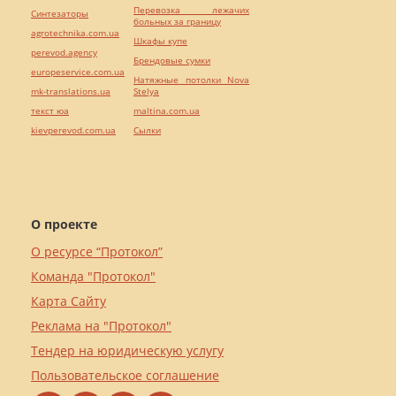
Перевозка лежачих
Синтезаторы
больных за границу
agrotechnika.com.ua
Шкафы купе
perevod.agency
Брендовые сумки
europeservice.com.ua
Натяжные потолки Nova
mk-translations.ua
Stelya
текст юа
maltina.com.ua
kievperevod.com.ua
Cылки
О проекте
О ресурсе “Протокол”
Команда "Протокол"
Карта Сайту
Реклама на "Протокол"
Тендер на юридическую услугу
Пользовательское соглашение