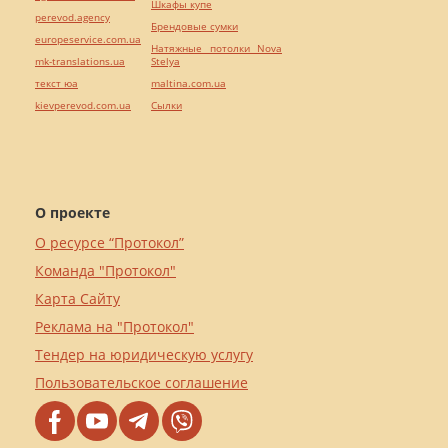
Шкафы купе
perevod.agency
Брендовые сумки
europeservice.com.ua
Натяжные потолки Nova
mk-translations.ua
Stelya
текст юа
maltina.com.ua
kievperevod.com.ua
Cылки
О проекте
О ресурсе “Протокол”
Команда "Протокол"
Карта Сайту
Реклама на "Протокол"
Тендер на юридическую услугу
Пользовательское соглашение