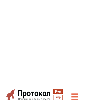
Рус
☰
Укр