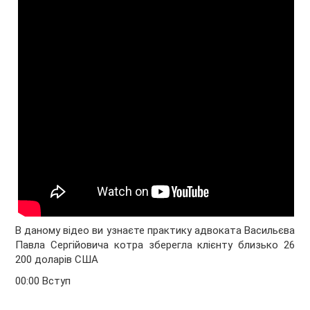
В даному відео ви узнаєте практику адвоката Васильєва
Павла Сергійовича котра зберегла клієнту близько 26
200 доларів США
00:00 Вступ