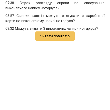
07:38 Строк розгляду справи по скасуванню
виконавчого напису нотаріуса?
08:57 Скільки коштів можуть стягувати з заробітної
карти по виконавчому написі нотаріуса?
09:32 Можуть видати 3 виконавчих написи нотаріуса?
Читати повністю