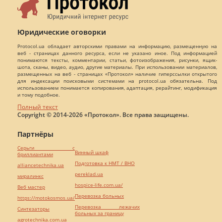
Юридические оговорки
Protocol.ua обладает авторскими правами на информацию, размещенную на
веб - страницах данного ресурса, если не указано иное. Под информацией
понимаются тексты, комментарии, статьи, фотоизображения, рисунки, ящик-
шота, сканы, видео, аудио, другие материалы. При использовании материалов,
размещенных на веб - страницах «Протокол» наличие гиперссылки открытого
для индексации поисковыми системами на protocol.ua обязательна. Под
использованием понимается копирования, адаптация, рерайтинг, модификация
и тому подобное.
Полный текст
Copyright © 2014-2026 «Протокол». Все права защищены.
Партнёры
Серьги с
Винный шкаф
бриллиантами
Подготовка к НМТ / ВНО
alliancetechnika.ua
pereklad.ua
миралинкс
hospice-life.com.ua/
Веб мастер
Перевозка больных
https://motokosmos.ua/
Перевозка лежачих
Синтезаторы
больных за границу
agrotechnika.com.ua