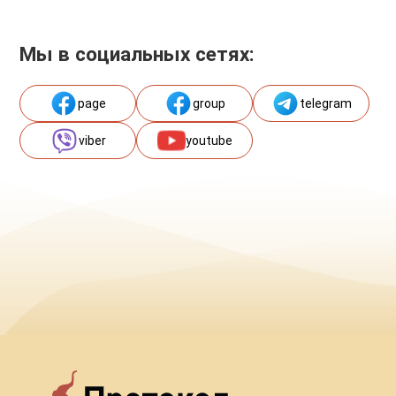
Мы в социальных сетях:
page
group
telegram
viber
youtube