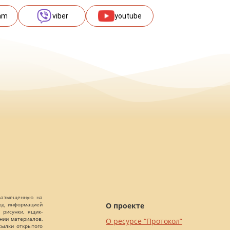
am
viber
youtube
 размещенную на
О проекте
Под информацией
 рисунки, ящик-
ании материалов,
О ресурсе “Протокол”
сылки открытого