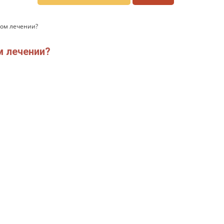
ном лечении?
м лечении?