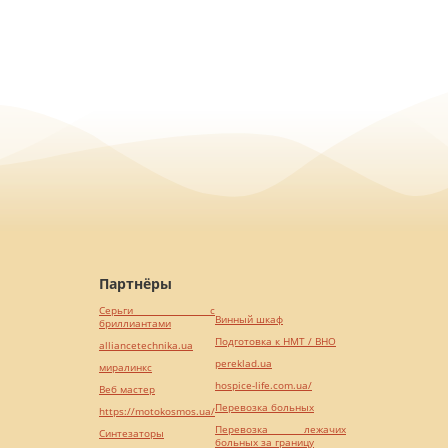
Партнёры
Серьги с
Винный шкаф
бриллиантами
Подготовка к НМТ / ВНО
alliancetechnika.ua
pereklad.ua
миралинкс
hospice-life.com.ua/
Веб мастер
Перевозка больных
https://motokosmos.ua/
Перевозка лежачих
Синтезаторы
больных за границу