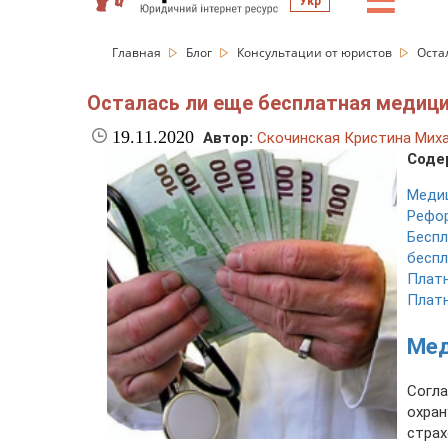
☰
Укр
Главная
Блог
Консультации от юристов
Оста
Осталась ли еще бесплатная медицин
19.11.2020
Автор:
Скочинская Кристина Мих
Соде
Медиц
Рефо
Бесп
бесп
Платн
Платн
Мед
Согла
охра
стра