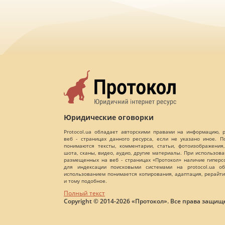
Юридические оговорки
Protocol.ua обладает авторскими правами на информацию,
веб - страницах данного ресурса, если не указано иное. 
понимаются тексты, комментарии, статьи, фотоизображения,
шота, сканы, видео, аудио, другие материалы. При использов
размещенных на веб - страницах «Протокол» наличие гиперс
для индексации поисковыми системами на protocol.ua об
использованием понимается копирования, адаптация, рерайти
и тому подобное.
Полный текст
Copyright © 2014-2026 «Протокол». Все права защищ