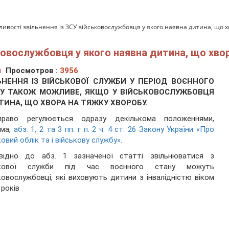
ливості звільнення із ЗСУ військовослужбовця у якого наявна дитина, що х
ковослужбовця у якого наявна дитина, що хво
ч
Просмотров :
3956
ЬНЕННЯ ІЗ ВІЙСЬКОВОЇ СЛУЖБИ У ПЕРІОД ВОЄННОГО
У ТАКОЖ МОЖЛИВЕ, ЯКЩО У ВІЙСЬКОВОСЛУЖБОВЦЯ
ТИНА, ЩО ХВОРА НА ТЯЖКУ ХВОРОБУ.
раво регулюється одразу декількома положеннями,
ема,
абз. 1, 2 та 3 пп. г п. 2 ч. 4 ст. 26 Закону України «Про
ковий облік та і військову службу».
овідно до абз. 1 зазначеної статті звільнюватися з
ькової служби під час воєнного стану можуть
ковослужбовці, які виховують дитини з інвалідністю віком
 років