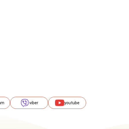
am
viber
youtube