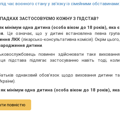
 під час воєнного стану у зв’язку із сімейними обставинами:
ВИПАДКАХ ЗАСТОСОВУЄМО КОЖНУ З ПІДСТАВ?
 мінімум одна дитина (особа віком до 18 років), яка є
я.
Це означає, що у дитині встановлена певна група
шення ЛКК
(лікарсько-консультативна комісія). Окрім цього,
 народження дитини
.
ськовослужбовець повинен здійснювати таке виховання
я підстава підлягає застосуванню навіть тоді, коли
батьків однаковий обов’язок щодо виховання дитини та
країни).
к мінімум одна дитина (особа віком до 18 років), яка
ати повністю