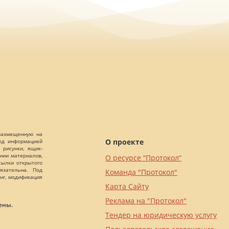
 размещенную на
О проекте
Под информацией
 рисунки, ящик-
ании материалов,
О ресурсе “Протокол”
сылки открытого
язательна. Под
Команда "Протокол"
нг, модификация
Карта Сайту
Реклама на "Протокол"
ены.
Тендер на юридическую услугу