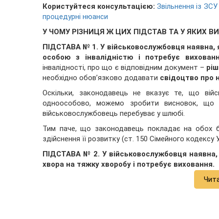
Користуйтеся консультацією:
Звільнення із ЗСУ
процедурні нюанси
У ЧОМУ РІЗНИЦЯ Ж ЦИХ ПІДСТАВ ТА У ЯКИХ 
ПІДСТАВА № 1. У військовослужбовця наявна, як
особою з інвалідністю і потребує вихованн
інвалідності, про що є відповідним документ –
рі
необхідно обов’язково додавати
свідоцтво про
Оскільки, законодавець не вказує те, що вій
одноособово, можемо зробити висновок, що ц
військовослужбовець перебуває у шлюбі.
Тим паче, що законодавець покладає на обох 
здійснення її розвитку (ст. 150 Сімейного кодексу У
ПІДСТАВА № 2. У військовослужбовця наявна, я
хвора на тяжку хворобу і потребує виховання.
Чит