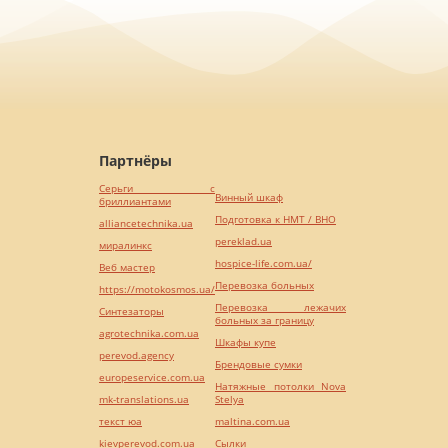
Партнёры
Серьги с
Винный шкаф
бриллиантами
Подготовка к НМТ / ВНО
alliancetechnika.ua
pereklad.ua
миралинкс
hospice-life.com.ua/
Веб мастер
Перевозка больных
https://motokosmos.ua/
Перевозка лежачих
Синтезаторы
больных за границу
agrotechnika.com.ua
Шкафы купе
perevod.agency
Брендовые сумки
europeservice.com.ua
Натяжные потолки Nova
mk-translations.ua
Stelya
текст юа
maltina.com.ua
kievperevod.com.ua
Cылки