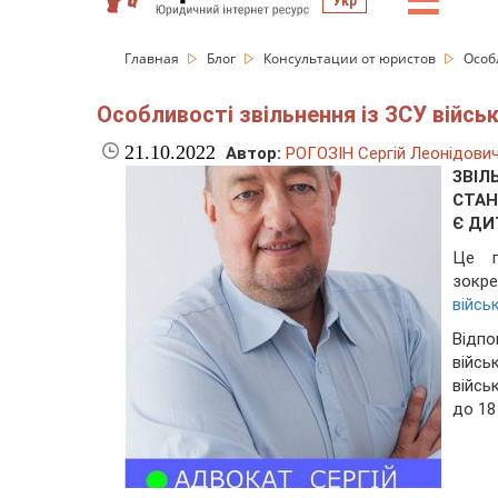
☰
Укр
Главная
Блог
Консультации от юристов
Особ
Особливості звільнення із ЗСУ війсь
21.10.2022
Автор:
РОГОЗІН Сергій Леонідови
ЗВІЛ
СТАН
Є ДИ
Це п
зокр
війсь
Відп
війс
війсь
до 18