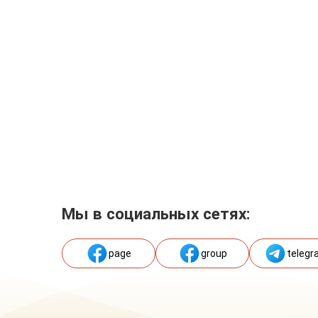
Мы в социальных сетях:
page
group
telegr