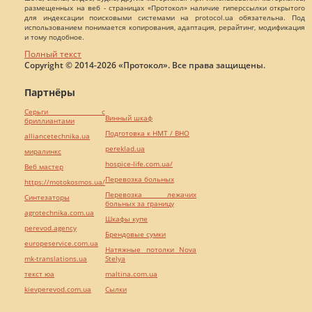
размещенных на веб - страницах «Протокол» наличие гиперссылки открытого
для индексации поисковыми системами на protocol.ua обязательна. Под
использованием понимается копирования, адаптация, рерайтинг, модификация
и тому подобное.
Полный текст
Copyright © 2014-2026 «Протокол». Все права защищены.
Партнёры
Серьги с
Винный шкаф
бриллиантами
Подготовка к НМТ / ВНО
alliancetechnika.ua
pereklad.ua
миралинкс
hospice-life.com.ua/
Веб мастер
Перевозка больных
https://motokosmos.ua/
Перевозка лежачих
Синтезаторы
больных за границу
agrotechnika.com.ua
Шкафы купе
perevod.agency
Брендовые сумки
europeservice.com.ua
Натяжные потолки Nova
mk-translations.ua
Stelya
текст юа
maltina.com.ua
kievperevod.com.ua
Cылки