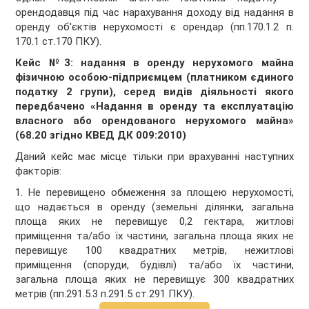
орендодавця під час нарахування доходу від надання в
оренду об'єктів нерухомості є орендар (пп.170.1.2 п.
170.1 ст.170 ПКУ).
Кейс №3: надання в оренду нерухомого майна
фізичною особою-підприємцем (платником єдиного
податку 2 групи), серед видів діяльності якого
передбачено «Надання в оренду та експлуатацію
власного або орендованого нерухомого майна»
(68.20 згідно КВЕД ДК 009:2010)
Даний кейс має місце тільки при врахуванні наступних
факторів:
1. Не перевищено обмеження за площею нерухомості,
що надається в оренду (земельні ділянки, загальна
площа яких не перевищує 0,2 гектара, житлові
приміщення та/або їх частини, загальна площа яких не
перевищує 100 квадратних метрів, нежитлові
приміщення (споруди, будівлі) та/або їх частини,
загальна площа яких не перевищує 300 квадратних
метрів (пп.291.5.3 п.291.5 ст.291 ПКУ).