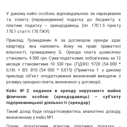
У даному кейсі особою, відповідальною за нарахування
та сплату (перерахування) податку до бюджету, є
платник податку – орендодавець (пп. 170.1.5 пункту
170.1 статті 170 ПКУ).
Приклад. Громадянин А за договором оренди здає
квартиру, яка належить йому на праві приватної
власності, громадянину Б. Оренда плата щомісячно
становить 4 500 грн. Сума податкових зобов’язань за 12
місяців становитиме 10 530 грн. (ПДФО: 9720 (54 000 *
0,18) + ВЗ: 810 (54 000 * 0,015) (Примітка 1: у даному
прикладі об'єкт оподаткування визначений виходячи з
розміру орендної плати, визначеної у договорі).
Кейс №2:
надання
в оренду нерухомого майна
фізичною особою (орендодавець) – суб’єкту
підприємницької діяльності (орендар)
Такий дохід буде оподатковуватись аналогічно доходу,
визначеному у кейсі №1.
Однак податковим агентом платника податку -