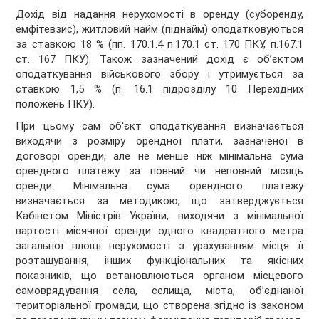
Дохід від надання нерухомості в оренду (суборенду,
емфітевзис), житловий найм (піднайм) оподатковуються
за ставкою 18 % (пп. 170.1.4 п.170.1 ст. 170 ПКУ, п.167.1
ст. 167 ПКУ). Також зазначений дохід є об’єктом
оподаткування військового збору і утримується за
ставкою 1,5 % (п. 16.1 підрозділу 10 Перехідних
положень ПКУ).
При цьому сам об'єкт оподаткування визначається
виходячи з розміру орендної плати, зазначеної в
договорі оренди, але не менше ніж мінімальна сума
орендного платежу за повний чи неповний місяць
оренди. Мінімальна сума орендного платежу
визначається за методикою, що затверджується
Кабінетом Міністрів України, виходячи з мінімальної
вартості місячної оренди одного квадратного метра
загальної площі нерухомості з урахуванням місця її
розташування, інших функціональних та якісних
показників, що встановлюються органом місцевого
самоврядування села, селища, міста, об’єднаної
територіальної громади, що створена згідно із законом