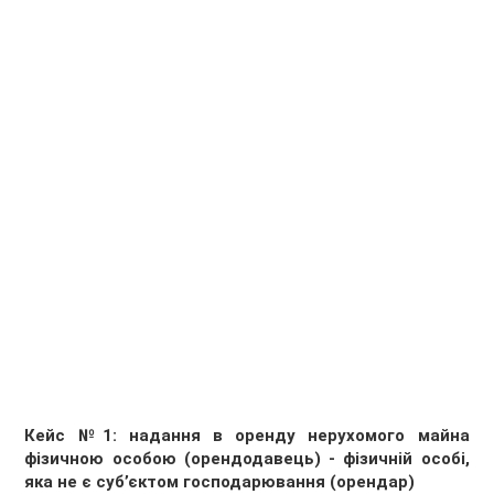
Кейс №1: н
адання
в оренду нерухомого майна
фізичною особою (орендодавець) - фізичній особі,
яка не є суб
’
єктом господарювання (орендар)