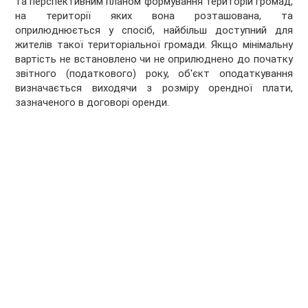
та перспективним планом формування територій громад,
на території яких вона розташована, та
оприлюднюється у спосіб, найбільш доступний для
жителів такої територіальної громади. Якщо мінімальну
вартість не встановлено чи не оприлюднено до початку
звітного (податкового) року, об'єкт оподаткування
визначається виходячи з розміру орендної плати,
зазначеного в договорі оренди.