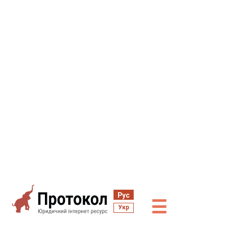
Рус
☰
Укр