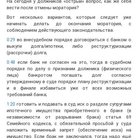
На сегодня у должников «острый» вопрос, как же себя
вести после отмены моратория?
Вот несколько вариантов, которые следует уже
начинать делать до окончания моратория, с
соблюдением действующего законодательства:
0:29
во внесудебном порядке договориться с банком о
выкупе долга/ипотеки, либо реструктуризации
(рассрочки) долга;
0:48
если банк не согласен на это, тогда в судебном
порядке по делу о признании должника (физического
лица) банкротом погашать долг согласно
утвержденному в суде порядке плану реструктуризации
и в финале избавиться уже от всех возможных
требований банка;
1:20
готовить и подавать в суд иск о разделе супругами
ипотечного имущества приобретённого в браке (в
независимости от разрывания брака) статья 69
Семейного кодекса, с обязательной просьбой у суда
наложить временный запрет (обеспечение иска) на
имущество. Если брак не заключался, тогда надо ещё