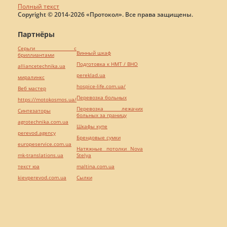
Полный текст
Copyright © 2014-2026 «Протокол». Все права защищены.
Партнёры
Серьги с
Винный шкаф
бриллиантами
Подготовка к НМТ / ВНО
alliancetechnika.ua
pereklad.ua
миралинкс
hospice-life.com.ua/
Веб мастер
Перевозка больных
https://motokosmos.ua/
Перевозка лежачих
Синтезаторы
больных за границу
agrotechnika.com.ua
Шкафы купе
perevod.agency
Брендовые сумки
europeservice.com.ua
Натяжные потолки Nova
mk-translations.ua
Stelya
текст юа
maltina.com.ua
kievperevod.com.ua
Cылки