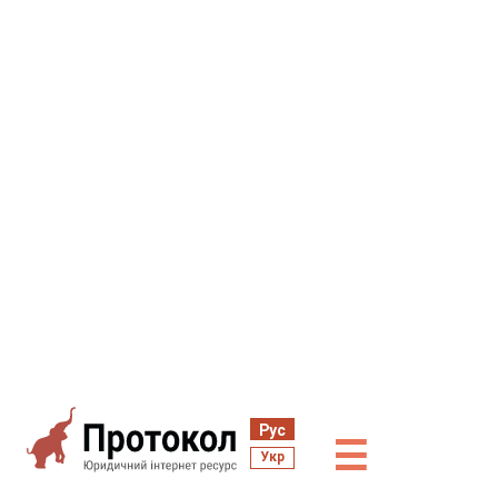
Рус
☰
Укр