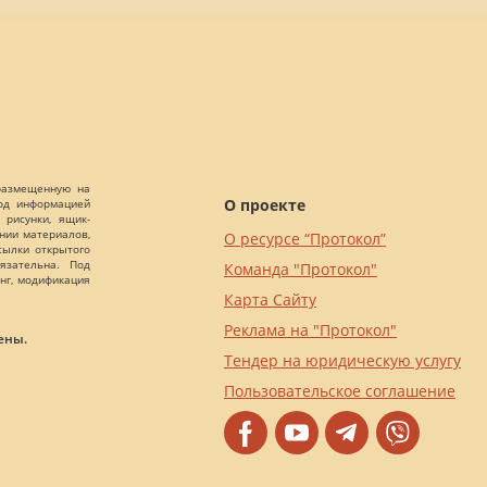
 размещенную на
О проекте
Под информацией
 рисунки, ящик-
ании материалов,
О ресурсе “Протокол”
сылки открытого
язательна. Под
Команда "Протокол"
нг, модификация
Карта Сайту
Реклама на "Протокол"
ены.
Тендер на юридическую услугу
Пользовательское соглашение