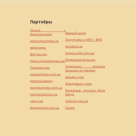
Партнёры
Серьги с
Винный шкаф
бриллиантами
Подготовка к НМТ / ВНО
alliancetechnika.ua
pereklad.ua
миралинкс
hospice-life.com.ua/
Веб мастер
Перевозка больных
https://motokosmos.ua/
Перевозка лежачих
Синтезаторы
больных за границу
agrotechnika.com.ua
Шкафы купе
perevod.agency
Брендовые сумки
europeservice.com.ua
Натяжные потолки Nova
mk-translations.ua
Stelya
текст юа
maltina.com.ua
kievperevod.com.ua
Cылки