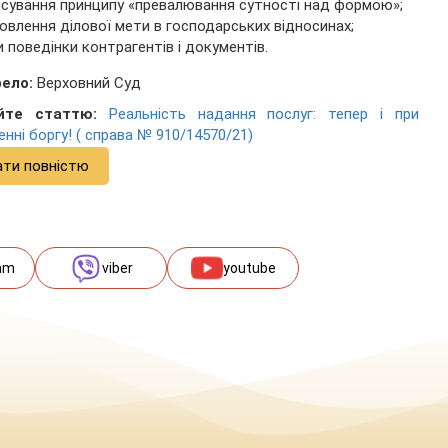
сування принципу «превалювання сутності над формою»;
овлення ділової мети в господарських відносинах;
и поведінки контрагентів і документів.
ело:
Верховний Суд
йте статтю:
Реальність надання послуг: тепер і при
енні боргу! ( справа № 910/14570/21)
ати повністю
am
viber
youtube