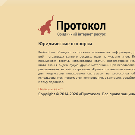
Юридические оговорки
Protocol.ua обладает авторскими правами на информацию,
веб - страницах данного ресурса, если не указано иное. 
понимаются тексты, комментарии, статьи, фотоизображения,
шота, сканы, видео, аудио, другие материалы. При использов
размещенных на веб - страницах «Протокол» наличие гиперс
для индексации поисковыми системами на protocol.ua об
использованием понимается копирования, адаптация, рерайти
и тому подобное.
Полный текст
Copyright © 2014-2026 «Протокол». Все права защищ