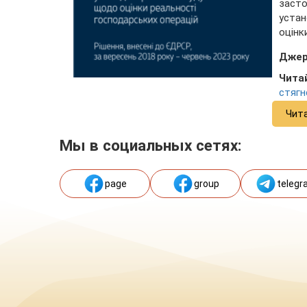
засто
устан
оцінк
Джер
Чита
стягн
Чит
Мы в социальных сетях:
page
group
telegr