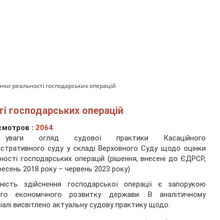
нки реальності господарських операцій
і господарських операцій
смотров :
2064
уваги огляд судової практики Касаційного
істративного суду у складі Верховного Суду щодо оцінки
ності господарських операцій (рішення, внесені до ЄДРСР,
ресень 2018 року – червень 2023 року)
ьність здійснення господарської операції є запорукою
ого економічного розвитку держави. В аналітичному
іалі висвітлено актуальну судову практику щодо: