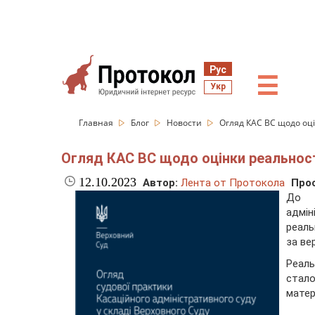
Рус
☰
Укр
Главная
Блог
Новости
Огляд КАС ВС щодо оці
Огляд КАС ВС щодо оцінки реальност
12.10.2023
Автор:
Лента от Протокола
Про
До 
адмін
реаль
за ве
Реал
стал
матер