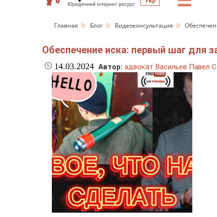
☰
Укр
Главная
Блог
Видеоконсультация
Обеспечен
Обеспечение иска: первый шаг для 
14.03.2024
Автор:
адвокат Васильев Павел С