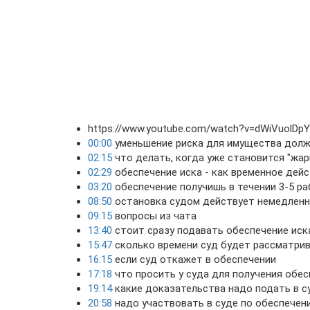
https://www.youtube.com/watch?v=dWiVuolDp
00:00
уменьшение риска для имущества дол
02:15
что делать, когда уже становится "жар
02:29
обеспечение иска - как временное дей
03:20
обеспечение получишь в течении 3-5 ра
08:50
остановка судом действует немедлен
09:15
вопросы из чата
13:40
стоит сразу подавать обеспечение иск
15:47
сколько времени суд будет рассматрив
16:15
если суд откажет в обеспечении
17:18
что просить у суда для получения обес
19:14
какие доказательства надо подать в с
20:58
надо участвовать в суде по обеспечен