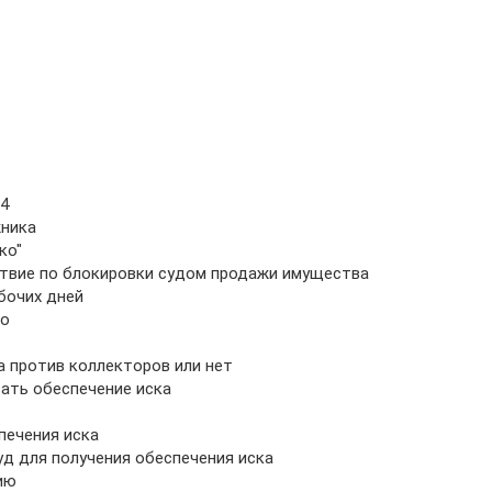
Y4
жника
ко"
ствие по блокировки судом продажи имущества
бочих дней
но
а против коллекторов или нет
ать обеспечение иска
печения иска
уд для получения обеспечения иска
ию