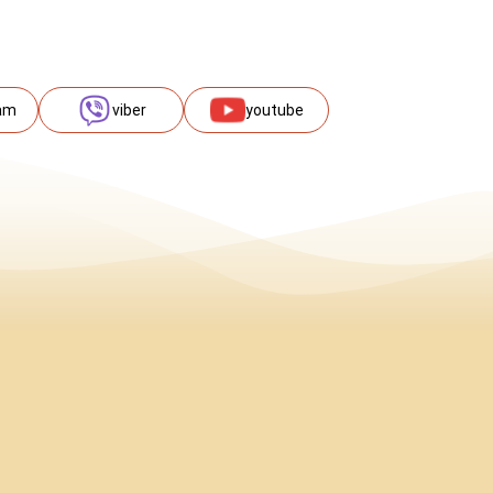
am
viber
youtube