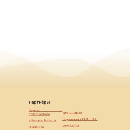
Партнёры
Серьги с
Винный шкаф
бриллиантами
Подготовка к НМТ / ВНО
alliancetechnika.ua
pereklad.ua
миралинкс