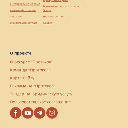
europeservice.com.ua
Натяжные потолки Nova
mk-translations.ua
Stelya
текст юа
maltina.com.ua
kievperevod.com.ua
Cылки
О проекте
О ресурсе “Протокол”
Команда "Протокол"
Карта Сайту
Реклама на "Протокол"
Тендер на юридическую услугу
Пользовательское соглашение