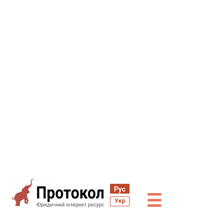
Рус
☰
Укр