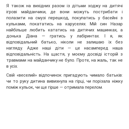
Я також на вихідних разом із дітьми ходжу на дитячі
ігрові майданчики, де вони можуть пострибати і
полазити на смузі перешкод, покупатись у басейні з
кульками, покататись на каруселях. Мій син Назар
найбільше любить кататись на дитячих машинках, а
донька Діана — гратись у лабіринтах. І я, як
відповідальний батько, ніколи не залишаю їх без
нагляду. Адже наші діти — це насамперед наша
відповідальність. На щастя, у моєму досвіді історій з
травмами на майданчику не було. Проте, на жаль, так не
в усіх.
Свій «веселий» відпочинок пригадують чимало батьків:
чи то руку дитина вивихнула на гірці, чи порізала ніжку
поміж кульок, чи ще гірше — отримала перелом.