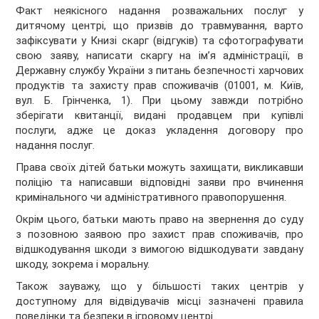
Факт неякісного надання розважальних послуг у
дитячому центрі, що призвів до травмування, варто
зафіксувати у Книзі скарг (відгуків) та сфотографувати
свою заяву, написати скаргу на ім’я адміністрації, в
Державну службу України з питань безпечності харчових
продуктів та захисту прав споживачів (01001, м. Київ,
вул. Б. Грінченка, 1). При цьому завжди потрібно
зберігати квитанції, видані продавцем при купівлі
послуги, адже це доказ укладення договору про
надання послуг.
Права своїх дітей батьки можуть захищати, викликавши
поліцію та написавши відповідні заяви про вчинення
кримінального чи адміністративного правопорушення.
Окрім цього, батьки мають право на звернення до суду
з позовною заявою про захист прав споживачів, про
відшкодування шкоди з вимогою відшкодувати завдану
шкоду, зокрема і моральну.
Також зауважу, що у більшості таких центрів у
доступному для відвідувачів місці зазначені правила
поведінки та безпеки в ігровому центрі.