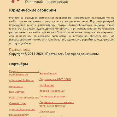
Юридические оговорки
Protocol.ua обладает авторскими правами на информацию, размещенную на
веб - страницах данного ресурса, если не указано иное. Под информацией
понимаются тексты, комментарии, статьи, фотоизображения, рисунки, ящик-
шота, сканы, видео, аудио, другие материалы. При использовании материалов,
размещенных на веб - страницах «Протокол» наличие гиперссылки открытого
для индексации поисковыми системами на protocol.ua обязательна. Под
использованием понимается копирования, адаптация, рерайтинг, модификация
и тому подобное.
Полный текст
Copyright © 2014-2026 «Протокол». Все права защищены.
Партнёры
Серьги с
Винный шкаф
бриллиантами
Подготовка к НМТ / ВНО
alliancetechnika.ua
pereklad.ua
миралинкс
hospice-life.com.ua/
Веб мастер
Перевозка больных
https://motokosmos.ua/
Перевозка лежачих
Синтезаторы
больных за границу
agrotechnika.com.ua
Шкафы купе
perevod.agency
Брендовые сумки