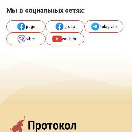
Мы в социальных сетях:
page
group
telegram
viber
youtube