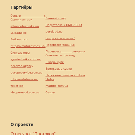
Партнёры
Серьги с
Винный шкаф
бриллиантами
Подготовка к НМТ / ВНО
alliancetechnika.ua
pereklad.ua
миралинкс
hospice-life.com.ua/
Веб мастер
Перевозка больных
https://motokosmos.ua/
Перевозка лежачих
Синтезаторы
больных за границу
agrotechnika.com.ua
Шкафы купе
perevod.agency
Брендовые сумки
europeservice.com.ua
Натяжные потолки Nova
mk-translations.ua
Stelya
текст юа
maltina.com.ua
kievperevod.com.ua
Cылки
О проекте
О ресурсе “Протокол”