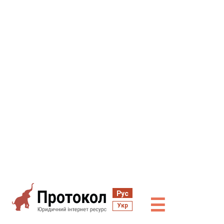
Рус
☰
Укр