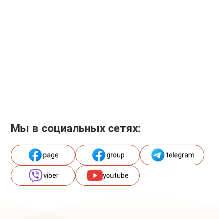
Мы в социальных сетях:
page
group
telegram
viber
youtube