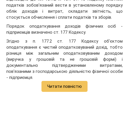
податків зобов'язаний вести в установленому порядку
облік доходів і витрат, складати звітність, що
стосується обчислення і сплати податків та зборів.
Порядок оподаткування доходів фізичних осіб -
підприємців визначено ст. 177 Кодексу.
Згідно з п. 177.2 ст. 177 Кодексу об'єктом
оподаткування є чистий оподатковуваний дохід, тобто
різниця між загальним оподатковуваним доходом
(виручка у грошовій та не грошовій формі) і
документально підтвердженими витратами,
пов'язаними з господарською діяльністю фізичної особи
- підприємця.
Читати повністю