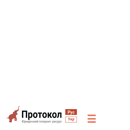
Рус
☰
Укр