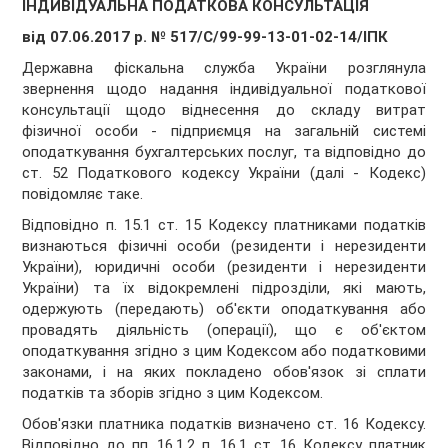
ІНДИВІДУАЛЬНА ПОДАТКОВА КОНСУЛЬТАЦІЯ
від 07.06.2017 р. № 517/С/99-99-13-01-02-14/ІПК
Державна фіскальна служба України розглянула
звернення щодо надання індивідуальної податкової
консультації щодо віднесення до складу витрат
фізичної особи - підприємця на загальній системі
оподаткування бухгалтерських послуг, та відповідно до
ст. 52 Податкового кодексу України (далі - Кодекс)
повідомляє таке.
Відповідно п. 15.1 ст. 15 Кодексу платниками податків
визнаються фізичні особи (резиденти і нерезиденти
України), юридичні особи (резиденти і нерезиденти
України) та їх відокремлені підрозділи, які мають,
одержують (передають) об'єкти оподаткування або
провадять діяльність (операції), що є об'єктом
оподаткування згідно з цим Кодексом або податковими
законами, і на яких покладено обов'язок зі сплати
податків та зборів згідно з цим Кодексом.
Обов'язки платника податків визначено ст. 16 Кодексу.
Відповідно до пп. 16.1.2 п. 16.1 ст. 16 Кодексу платник