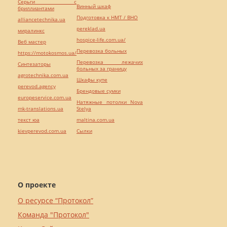
Серьги с
Винный шкаф
бриллиантами
Подготовка к НМТ / ВНО
alliancetechnika.ua
pereklad.ua
миралинкс
hospice-life.com.ua/
Веб мастер
Перевозка больных
https://motokosmos.ua/
Перевозка лежачих
Синтезаторы
больных за границу
agrotechnika.com.ua
Шкафы купе
perevod.agency
Брендовые сумки
europeservice.com.ua
Натяжные потолки Nova
mk-translations.ua
Stelya
текст юа
maltina.com.ua
kievperevod.com.ua
Cылки
О проекте
О ресурсе “Протокол”
Команда "Протокол"