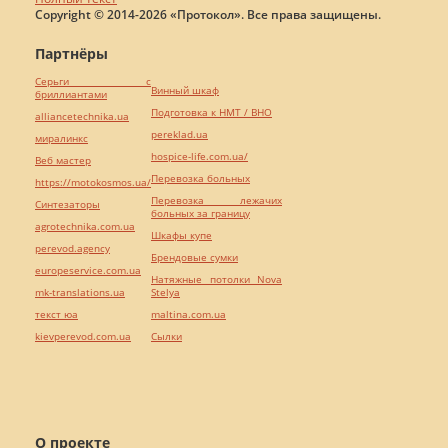
Copyright © 2014-2026 «Протокол». Все права защищены.
Партнёры
Серьги с
Винный шкаф
бриллиантами
Подготовка к НМТ / ВНО
alliancetechnika.ua
pereklad.ua
миралинкс
hospice-life.com.ua/
Веб мастер
Перевозка больных
https://motokosmos.ua/
Перевозка лежачих
Синтезаторы
больных за границу
agrotechnika.com.ua
Шкафы купе
perevod.agency
Брендовые сумки
europeservice.com.ua
Натяжные потолки Nova
mk-translations.ua
Stelya
текст юа
maltina.com.ua
kievperevod.com.ua
Cылки
О проекте