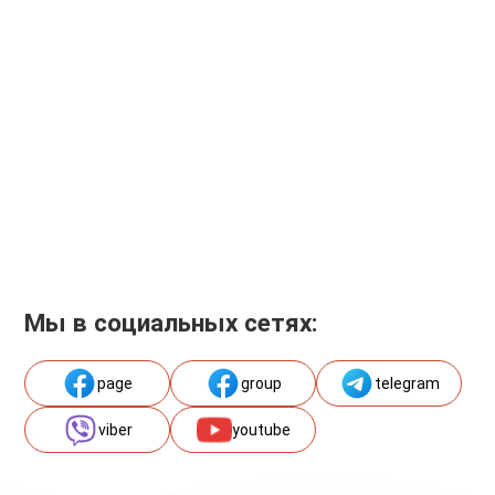
Мы в социальных сетях:
page
group
telegram
viber
youtube