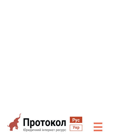
Рус
☰
Укр