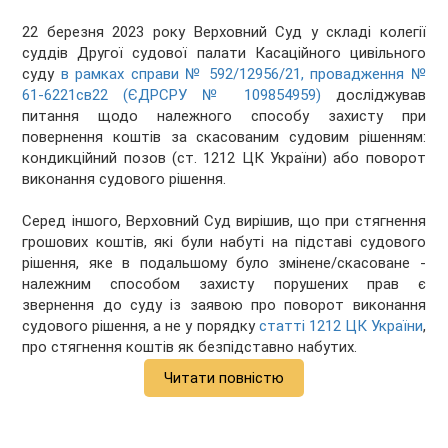
22 березня 2023 року Верховний Суд у складі колегії
суддів Другої судової палати Касаційного цивільного
суду
в рамках справи № 592/12956/21, провадження №
61-6221св22 (ЄДРСРУ № 109854959)
досліджував
питання щодо належного способу захисту при
повернення коштів за скасованим судовим рішенням:
кондикційний позов (ст. 1212 ЦК України) або поворот
виконання судового рішення.
Серед іншого, Верховний Суд вирішив, що при стягнення
грошових коштів, які були набуті на підставі судового
рішення, яке в подальшому було змінене/скасоване -
належним способом захисту порушених прав є
звернення до суду із заявою про поворот виконання
судового рішення, а не у порядку
статті 1212 ЦК України
,
про стягнення коштів як безпідставно набутих.
Читати повністю