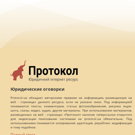
Юридические оговорки
Protocol.ua обладает авторскими правами на информацию, размещенную на
веб - страницах данного ресурса, если не указано иное. Под информацией
понимаются тексты, комментарии, статьи, фотоизображения, рисунки, ящик-
шота, сканы, видео, аудио, другие материалы. При использовании материалов,
размещенных на веб - страницах «Протокол» наличие гиперссылки открытого
для индексации поисковыми системами на protocol.ua обязательна. Под
использованием понимается копирования, адаптация, рерайтинг, модификация
и тому подобное.
Полный текст