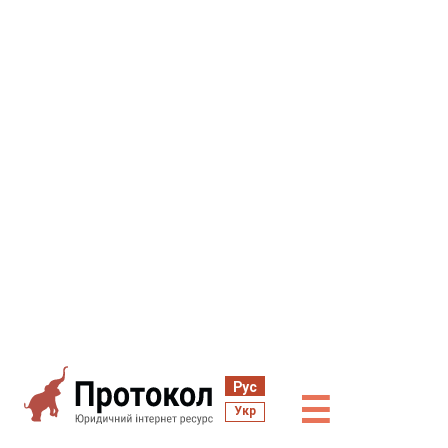
Рус
☰
Укр