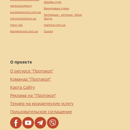
Шкафы купе
perevod.agency
Брендовые сумки
europeservice.com.ua
Натяжные потолки Nova
mk-translations.ua
Stelya
текст юа
maltina.com.ua
kievperevod.com.ua
Cылки
О проекте
О ресурсе “Протокол”
Команда "Протокол"
Карта Сайту
Реклама на "Протокол"
Тендер на юридическую услугу
Пользовательское соглашение