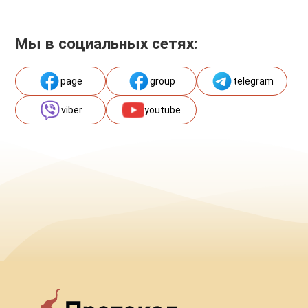
Мы в социальных сетях:
page
group
telegram
viber
youtube