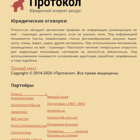
Юридические оговорки
Protocol.ua обладает авторскими правами на информацию, размещенную на
веб - страницах данного ресурса, если не указано иное. Под информацией
понимаются тексты, комментарии, статьи, фотоизображения, рисунки, ящик-
шота, сканы, видео, аудио, другие материалы. При использовании материалов,
размещенных на веб - страницах «Протокол» наличие гиперссылки открытого
для индексации поисковыми системами на protocol.ua обязательна. Под
использованием понимается копирования, адаптация, рерайтинг, модификация
и тому подобное.
Полный текст
Copyright © 2014-2026 «Протокол». Все права защищены.
Партнёры
Серьги с
Винный шкаф
бриллиантами
Подготовка к НМТ / ВНО
alliancetechnika.ua
pereklad.ua
миралинкс
hospice-life.com.ua/
Веб мастер
Перевозка больных
https://motokosmos.ua/
Перевозка лежачих
Синтезаторы
больных за границу
agrotechnika.com.ua