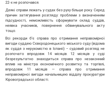
22-х не розпочався.
Деякі справи лежать у судах без руху більше року. Серед
причин затягування розгляду: проблеми з визначенням
підсудності, неможливість сформувати склад суддів,
неявка учасників, повернення обвинувального акту
тощо.
Всі рекорди б’є справа про отримання неправомірної
вигоди суддею Сєвєродонецького міського суду (відома
як суддя з нерухомістю в Іспанії) – судовий розгляд не
розпочато впродовж 14 місяців. 12 місяців у суді
безрезультатно знаходиться справа про незаконний
вплив на міністра економічного розвитку та торгівлі,
впродовж 11 місяців — справа про отримання
неправомірної вигоди начальницею відділу прокуратури
Кіровоградської області.