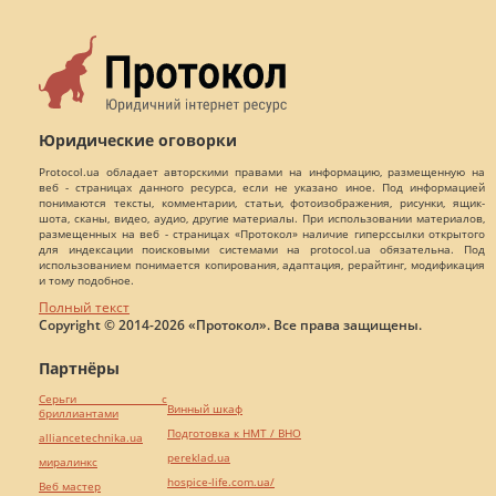
Юридические оговорки
Protocol.ua обладает авторскими правами на информацию, размещенную на
веб - страницах данного ресурса, если не указано иное. Под информацией
понимаются тексты, комментарии, статьи, фотоизображения, рисунки, ящик-
шота, сканы, видео, аудио, другие материалы. При использовании материалов,
размещенных на веб - страницах «Протокол» наличие гиперссылки открытого
для индексации поисковыми системами на protocol.ua обязательна. Под
использованием понимается копирования, адаптация, рерайтинг, модификация
и тому подобное.
Полный текст
Copyright © 2014-2026 «Протокол». Все права защищены.
Партнёры
Серьги с
Винный шкаф
бриллиантами
Подготовка к НМТ / ВНО
alliancetechnika.ua
pereklad.ua
миралинкс
hospice-life.com.ua/
Веб мастер