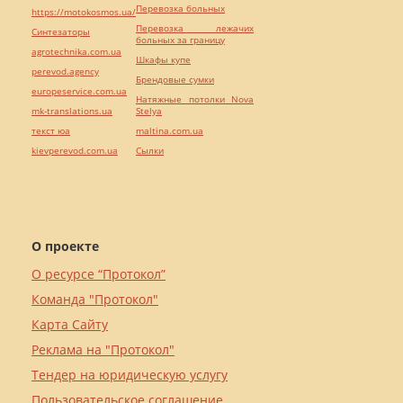
Перевозка больных
https://motokosmos.ua/
Перевозка лежачих
Синтезаторы
больных за границу
agrotechnika.com.ua
Шкафы купе
perevod.agency
Брендовые сумки
europeservice.com.ua
Натяжные потолки Nova
mk-translations.ua
Stelya
текст юа
maltina.com.ua
kievperevod.com.ua
Cылки
О проекте
О ресурсе “Протокол”
Команда "Протокол"
Карта Сайту
Реклама на "Протокол"
Тендер на юридическую услугу
Пользовательское соглашение