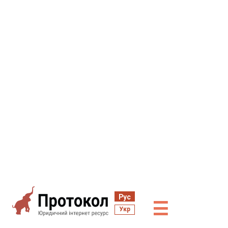
Рус
☰
Укр