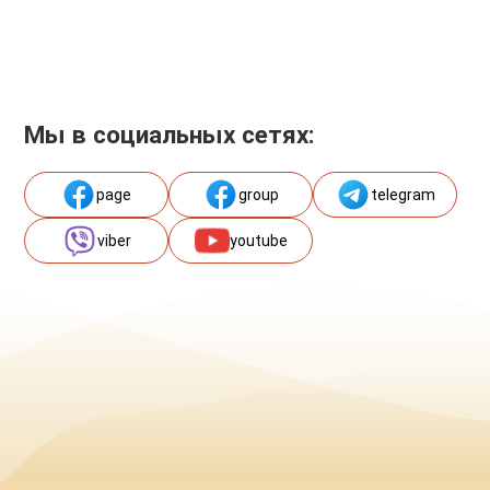
Мы в социальных сетях:
page
group
telegram
viber
youtube