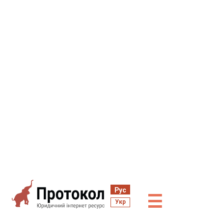
Рус
☰
Укр