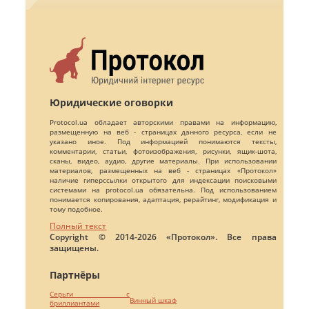
Юридические оговорки
Protocol.ua обладает авторскими правами на информацию,
размещенную на веб - страницах данного ресурса, если не
указано иное. Под информацией понимаются тексты,
комментарии, статьи, фотоизображения, рисунки, ящик-шота,
сканы, видео, аудио, другие материалы. При использовании
материалов, размещенных на веб - страницах «Протокол»
наличие гиперссылки открытого для индексации поисковыми
системами на protocol.ua обязательна. Под использованием
понимается копирования, адаптация, рерайтинг, модификация и
тому подобное.
Полный текст
Copyright © 2014-2026 «Протокол». Все права
защищены.
Партнёры
Серьги с
Винный шкаф
бриллиантами