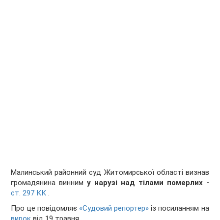
Малинський районний суд Житомирської області визнав
громадянина винним
у нарузі над тілами померлих -
ст. 297 КК
.
Про це повідомляє
«Судовий репортер»
із посиланням на
вирок
від 19 травня.