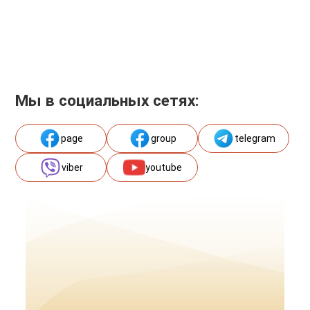
Мы в социальных сетях:
page
group
telegram
viber
youtube