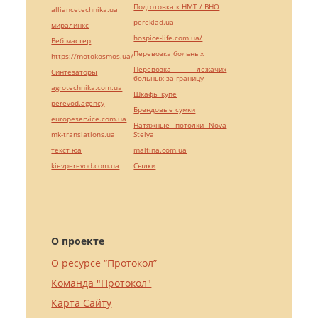
Подготовка к НМТ / ВНО
alliancetechnika.ua
pereklad.ua
миралинкс
hospice-life.com.ua/
Веб мастер
Перевозка больных
https://motokosmos.ua/
Перевозка лежачих
Синтезаторы
больных за границу
agrotechnika.com.ua
Шкафы купе
perevod.agency
Брендовые сумки
europeservice.com.ua
Натяжные потолки Nova
mk-translations.ua
Stelya
текст юа
maltina.com.ua
kievperevod.com.ua
Cылки
О проекте
О ресурсе “Протокол”
Команда "Протокол"
Карта Сайту