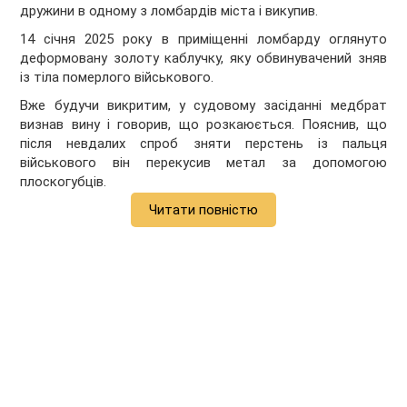
дружини в одному з ломбардів міста і викупив.
14 січня 2025 року в приміщенні ломбарду оглянуто
деформовану золоту каблучку, яку обвинувачений зняв
із тіла померлого військового.
Вже будучи викритим, у судовому засіданні медбрат
визнав вину і говорив, що розкаюється. Пояснив, що
після невдалих спроб зняти перстень із пальця
військового він перекусив метал за допомогою
плоскогубців.
Читати повністю