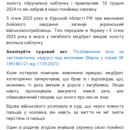
золоту обручальну каблучку і привласнив. 10 грудня
2024-го він забрав в іншої покійниці сережку.
5 січня 2025 року в Курській області РФ при виконанні
бойового завдання загинув український
військовослужбовець. Тіло передали в Україну і 9 січня
2025 року в морзі у загиблого медбрат викрав золоту
весільну каблучку.
Аналізуйте судовий акт:
Позбавлення волі за
систематичну надругу над могилами (Вирок у справі №
189/481/21 від 17.05.2021)
.
Коли потерпілі помічали зникнення прикрас, медбрат
категорично заперечував, що брав їх і відповідав, що,
можливо, ті десь випали в дорозі і загубились. Люди
навіть пропонували викупити зниклі речі, але
обвинувачений говорив, що нічого про них не знає.
Вдова військового розповіла в суді, що через повноту
пальців у чоловіка, він навіть за життя не міг зняти
перстень із пальця.
Один із родичів згодом знайшов сережку своєї покійної