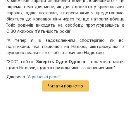
Кожем’якін заради звільнення вбивці Лозинського - це
окрема тема для мене, як для адвоката у кримінальних
справах, адже потерпілі, інтереси яких я представляю,
бісяться до кривавої піни через те, що натовпи вбивць
їхніх родичів виходять на свободу, протусувавшись в
СІЗО якихось п'ять-шість років".
"А тепер я із задоволенням спостерігаю, як всі
політикани, яка піарилася на Надюсі, зіштовхнулася з
суворою реальністю, тобто з живою Надюхою.
"ЗОО", тобто
"Зжеріть Одне Одного"
- ось моя позиція
щодо Надюхи, щодо іі прихильників та ненависників".
Джерело:
Українські реалії
.
Читати повністю