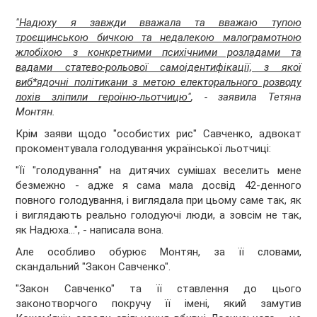
"Надюху я завжди вважала та вважаю тупою
троєщинською бичкою та недалекою малограмотною
жлобіхою з конкретними психічними розладами та
вадами статево-рольової самоідентифікації, з якої
виб*ядочні політикани з метою електорального розводу
лохів зліпили героїню-льотчицю"
, - заявила Тетяна
Монтян.
Крім заяви щодо "особистих рис" Савченко, адвокат
прокоментувала голодування української льотчиці:
"Її "голодування" на дитячих сумішах веселить мене
безмежно - адже я сама мала досвід 42-денного
повного голодування, і виглядала при цьому саме так, як
і виглядають реально голодуючі люди, а зовсім не так,
як Надюха...", - написала вона.
Але особливо обурює Монтян, за її словами,
скандальний "Закон Савченко".
"Закон Савченко" та її ставлення до цього
законотворчого покручу її імені, який замутив