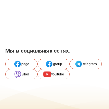
Мы в социальных сетях:
page
group
telegram
viber
youtube