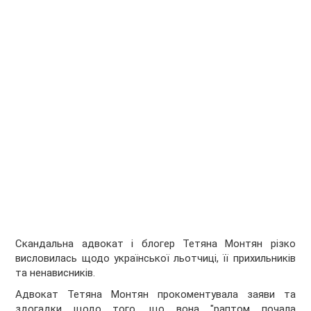
Скандальна адвокат і блогер Тетяна Монтян різко
висловилась щодо української льотчиці, її прихильників
та ненависників.
Адвокат Тетяна Монтян прокоментувала заяви та
здогадки щодо того, що вона "раптом почала