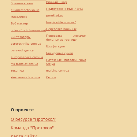
Винный шкаф
бриллиантами
Подготовка к НМТ / ВНО
alliancetechnika.ua
pereklad.ua
миралинкс
hospice-life.com.ua/
Веб мастер
Перевозка больных
https://motokosmos.ua/
Перевозка лежачих
Синтезаторы
больных за границу
agrotechnika.com.ua
Шкафы купе
perevod.agency
Брендовые сумки
europeservice.com.ua
Натяжные потолки Nova
mk-translations.ua
Stelya
текст юа
maltina.com.ua
kievperevod.com.ua
Cылки
О проекте
О ресурсе “Протокол”
Команда "Протокол"
Карта Сайту