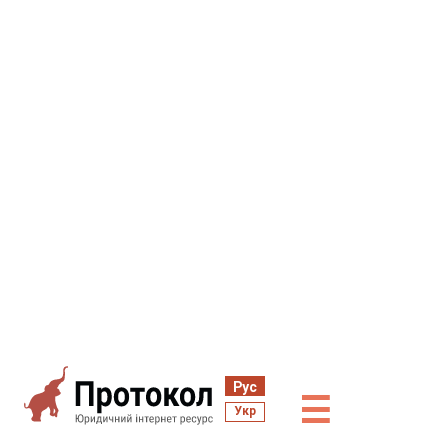
Рус
☰
Укр