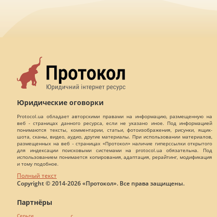
Юридические оговорки
Protocol.ua обладает авторскими правами на информацию, размещенную на
веб - страницах данного ресурса, если не указано иное. Под информацией
понимаются тексты, комментарии, статьи, фотоизображения, рисунки, ящик-
шота, сканы, видео, аудио, другие материалы. При использовании материалов,
размещенных на веб - страницах «Протокол» наличие гиперссылки открытого
для индексации поисковыми системами на protocol.ua обязательна. Под
использованием понимается копирования, адаптация, рерайтинг, модификация
и тому подобное.
Полный текст
Copyright © 2014-2026 «Протокол». Все права защищены.
Партнёры
Серьги с