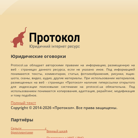
Юридические оговорки
Protocol.ua обладает авторскими правами на информацию, размещенную на
веб - страницах данного ресурса, если не указано иное. Под информацией
понимаются тексты, комментарии, статьи, фотоизображения, рисунки, ящик-
шота, сканы, видео, аудио, другие материалы. При использовании материалов,
размещенных на веб - страницах «Протокол» наличие гиперссылки открытого
для индексации поисковыми системами на protocol.ua обязательна. Под
использованием понимается копирования, адаптация, рерайтинг, модификация
и тому подобное.
Полный текст
Copyright © 2014-2026 «Протокол». Все права защищены.
Партнёры
Серьги с
Винный шкаф
бриллиантами
Подготовка к НМТ / ВНО