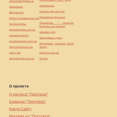
alliancetechnika.ua
pereklad.ua
миралинкс
hospice-life.com.ua/
Веб мастер
Перевозка больных
https://motokosmos.ua/
Перевозка лежачих
Синтезаторы
больных за границу
agrotechnika.com.ua
Шкафы купе
perevod.agency
Брендовые сумки
europeservice.com.ua
Натяжные потолки Nova
mk-translations.ua
Stelya
текст юа
maltina.com.ua
kievperevod.com.ua
Cылки
О проекте
О ресурсе “Протокол”
Команда "Протокол"
Карта Сайту
Реклама на "Протокол"