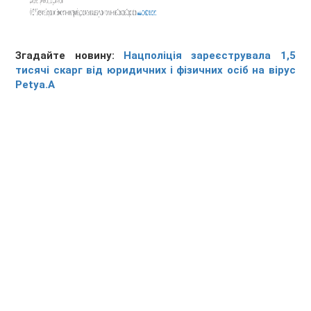
Згадайте новину:
Нацполіція зареєструвала 1,5
тисячі скарг від юридичних і фізичних осіб на вірус
Petya.A