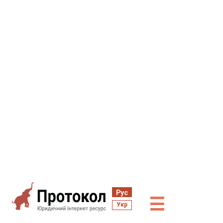
Рус
☰
Укр