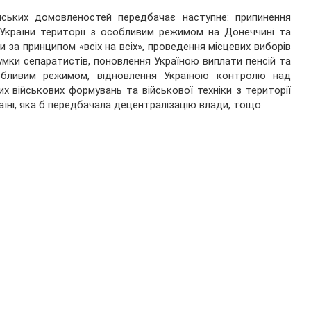
нських домовленостей передбачає наступне: припинення
 України території з особливим режимом на Донеччині та
и за принципом «всіх на всіх», проведення місцевих виборів
умки сепаратистів, поновлення Україною виплати пенсій та
обливим режимом, відновлення Україною контролю над
х військових формувань та військової техніки з території
аїні, яка б передбачала децентралізацію влади, тощо.