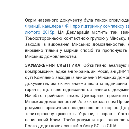
Окрім названого документу, була також оприлюд
Франції, канцлера ФРН про підтримку комплексу з
лютого 2015р
. Ця Декларація містить так зва
Трьохсторонньою контактною групою у Мінську, 
заходів із виконання Мінських домовленостей,
вирішено тільки у мирний спосіб та пропонують
Мінських домовленостей.
ЗАУВАЖЕННЯ СКЕПТИКА:
Об’єктивно аналізуюч
компромісним, адже ані Україна, ані Росія, ані ДНР 
суті Комплекс заходів із виконання Мінських дом
документів, які як ми знаємо після їх підписання
гарантії, що після підписання останнього докуме
Начебто прийняли також Декларація президент
Мінських домовленостей. Але як сказав сам През
розумінні юридичних наслідків він не створює. До 
територіальну цілісність України, і зараз і ба
невизнаний Крим. Треба розуміти, що головною 
Росію додаткових санкцій з боку ЄС та США.