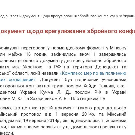
одів - третій документ щодо врегулювання збройного конфлікту між Україн
 документ щодо врегулювання збройного конфл
очікувані переговори у нормандському форматі у Мінську
али майже 16 годин, закінчились вночі і завершились
санням ще одного документу для врегулювання збройного
лікту між Україною та РФ на території Донецької та
ської області, який назвали
«Комплекс мер по выполнению
ких соглашений»
. Документ був підписаний учасниками
сторонньої контактної групи послом Хайди Тальяві, екс-
идентом України Кучма Л. Д., послом РФ в Україні
овим М. Ю. та Захарченком А. В. і Плотніцьким І. В.
аємо, що це вже третій документ такого роду, до цього
Мінський протокол від 1 вересня 2014р. та Мінський
андум від 19 вересня 2014р., які підписувались ті ж самими
ми, і як ми знаємо результату ці домовленості результату
инесли.