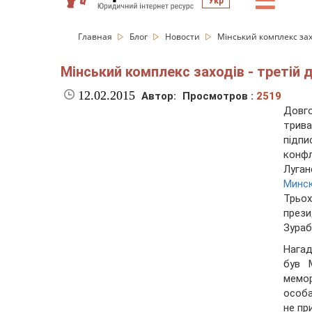
☰
Укр
Главная
Блог
Новости
Мінський комплекс зах
Мінський комплекс заходів - третій
12.02.2015
Автор:
Просмотров :
2519
Довго
трив
підпи
конф
Луган
Минс
Трьох
през
Зураб
Нагад
був 
мемор
особа
не пр