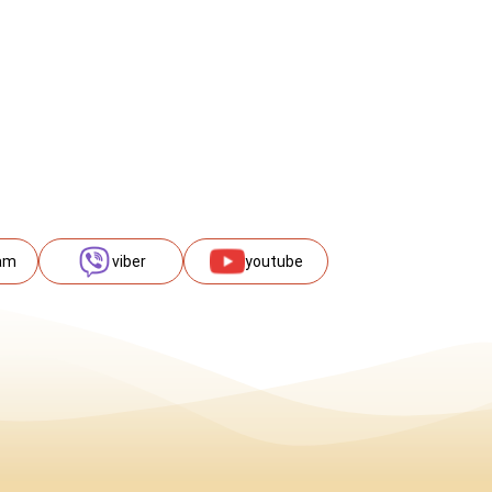
am
viber
youtube