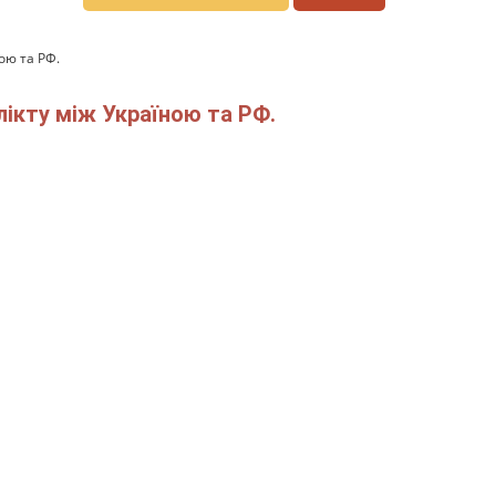
ою та РФ.
ікту між Україною та РФ.