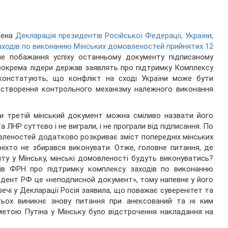
нена
Декларація президентів Російської Федерації, України,
аходів по виконанню Мінських домовленостей прийнятих 12
не побажання успіху останньому документу підписаному
зокрема лідери держав заявлять про підтримку Комплексу
 констатують, що конфлікт на сході України може бути
 створення контрольного механізму належного виконання
и третій мінський документ можна сміливо назвати його
та ЛНР суттєво і не виграли, і не програли від підписання. По
овленостей додатково розкриває зміст попередніх мінських
 ніхто не збирався виконувати. Отже, головне питання, де
нту у Мінську, мінські домовленості будуть виконуватись?
ів ФРН про підтримку комплексу заходів по виконанню
идент РФ це «неподписной документ», тому напевне у його
речі у Декларації Росія заявила, що поважає суверенітет та
гатьох виникнє знову питання при анексований та ні ким
метою Путіна у Мінську було відстрочення накладання на