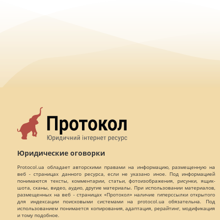
Юридические оговорки
Protocol.ua обладает авторскими правами на информацию, размещенную на
веб - страницах данного ресурса, если не указано иное. Под информацией
понимаются тексты, комментарии, статьи, фотоизображения, рисунки, ящик-
шота, сканы, видео, аудио, другие материалы. При использовании материалов,
размещенных на веб - страницах «Протокол» наличие гиперссылки открытого
для индексации поисковыми системами на protocol.ua обязательна. Под
использованием понимается копирования, адаптация, рерайтинг, модификация
и тому подобное.