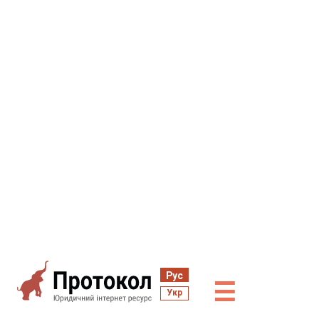
Рус
☰
Укр