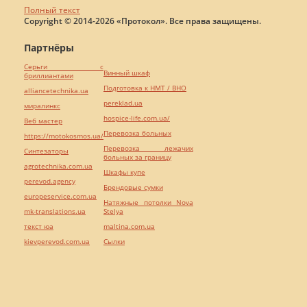
Полный текст
Copyright © 2014-2026 «Протокол». Все права защищены.
Партнёры
Серьги с
Винный шкаф
бриллиантами
Подготовка к НМТ / ВНО
alliancetechnika.ua
pereklad.ua
миралинкс
hospice-life.com.ua/
Веб мастер
Перевозка больных
https://motokosmos.ua/
Перевозка лежачих
Синтезаторы
больных за границу
agrotechnika.com.ua
Шкафы купе
perevod.agency
Брендовые сумки
europeservice.com.ua
Натяжные потолки Nova
mk-translations.ua
Stelya
текст юа
maltina.com.ua
kievperevod.com.ua
Cылки