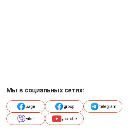
Мы в социальных сетях:
page
group
telegram
viber
youtube