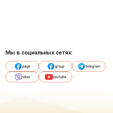
Мы в социальных сетях:
page
group
telegram
viber
youtube