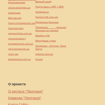
Винный шкаф
бриллиантами
Подготовка к НМТ / ВНО
alliancetechnika.ua
pereklad.ua
миралинкс
hospice-life.com.ua/
Веб мастер
Перевозка больных
https://motokosmos.ua/
Перевозка лежачих
Синтезаторы
больных за границу
agrotechnika.com.ua
Шкафы купе
perevod.agency
Брендовые сумки
europeservice.com.ua
Натяжные потолки Nova
mk-translations.ua
Stelya
текст юа
maltina.com.ua
kievperevod.com.ua
Cылки
О проекте
О ресурсе “Протокол”
Команда "Протокол"
Карта Сайту