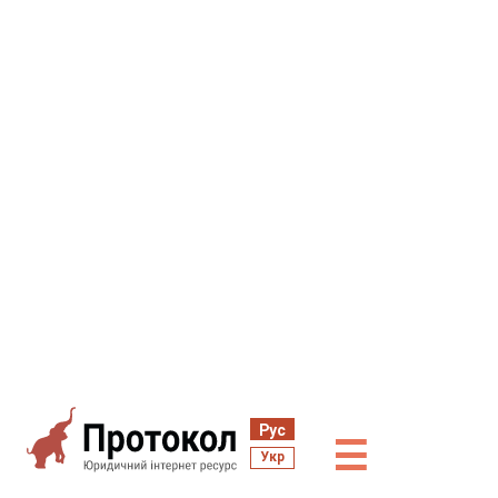
Рус
☰
Укр