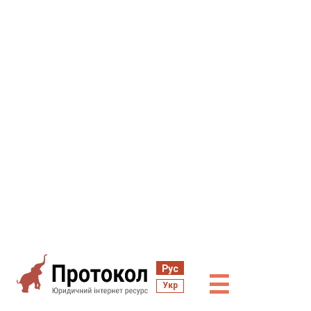
Рус
☰
Укр