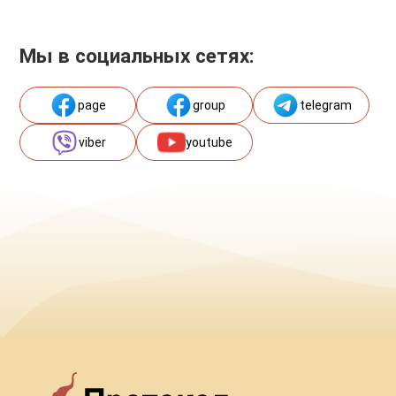
Мы в социальных сетях:
page
group
telegram
viber
youtube