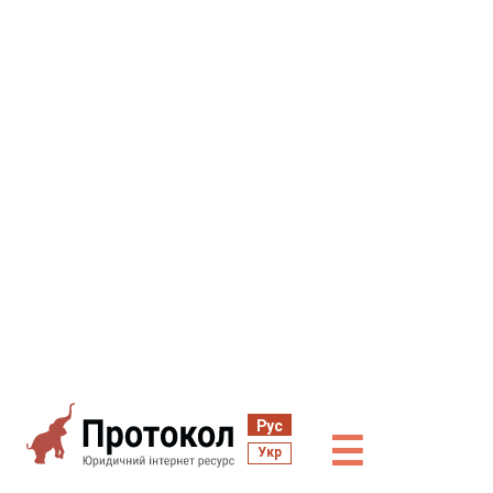
Рус
☰
Укр