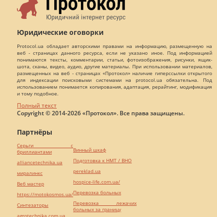
Юридические оговорки
Protocol.ua обладает авторскими правами на информацию, размещенную на
веб - страницах данного ресурса, если не указано иное. Под информацией
понимаются тексты, комментарии, статьи, фотоизображения, рисунки, ящик-
шота, сканы, видео, аудио, другие материалы. При использовании материалов,
размещенных на веб - страницах «Протокол» наличие гиперссылки открытого
для индексации поисковыми системами на protocol.ua обязательна. Под
использованием понимается копирования, адаптация, рерайтинг, модификация
и тому подобное.
Полный текст
Copyright © 2014-2026 «Протокол». Все права защищены.
Партнёры
Серьги с
Винный шкаф
бриллиантами
Подготовка к НМТ / ВНО
alliancetechnika.ua
pereklad.ua
миралинкс
hospice-life.com.ua/
Веб мастер
Перевозка больных
https://motokosmos.ua/
Перевозка лежачих
Синтезаторы
больных за границу
agrotechnika.com.ua