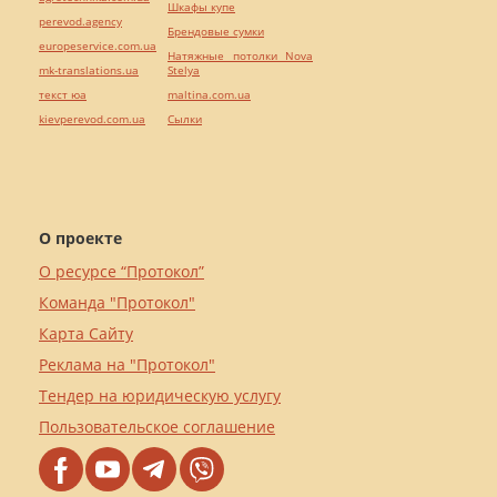
Шкафы купе
perevod.agency
Брендовые сумки
europeservice.com.ua
Натяжные потолки Nova
mk-translations.ua
Stelya
текст юа
maltina.com.ua
kievperevod.com.ua
Cылки
О проекте
О ресурсе “Протокол”
Команда "Протокол"
Карта Сайту
Реклама на "Протокол"
Тендер на юридическую услугу
Пользовательское соглашение