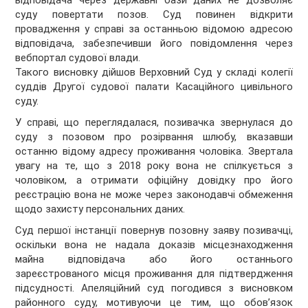
відповідача через державні бази даних не дозволяє
суду повертати позов. Суд повинен відкрити
провадження у справі за останньою відомою адресою
відповідача, забезпечивши його повідомлення через
вебпортал судової влади.
Такого висновку дійшов Верховний Суд у складі колегії
суддів Другої судової палати Касаційного цивільного
суду.
У справі, що переглядалася, позивачка звернулася до
суду з позовом про розірвання шлюбу, вказавши
останню відому адресу проживання чоловіка. Звертала
увагу на те, що з 2018 року вона не спілкується з
чоловіком, а отримати офіційну довідку про його
реєстрацію вона не може через законодавчі обмеження
щодо захисту персональних даних.
Суд першої інстанції повернув позовну заяву позивачці,
оскільки вона не надала доказів місцезнаходження
майна відповідача або його останнього
зареєстрованого місця проживання для підтвердження
підсудності. Апеляційний суд погодився з висновком
районного суду, мотивуючи це тим, що обов’язок