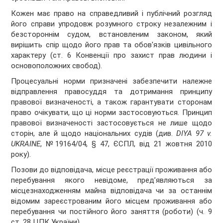
Кожен має право на справедливий і публічний розгляд
його справи упродовж розумного строку незалежним і
безстороннім судом, встановленим законом, який
вирішить спір щодо його прав та обов'язків цивільного
характеру (ст. 6 Конвенції про захист прав людини і
основоположних свобод).
Процесуальні норми призначені забезпечити належне
відправлення правосуддя та дотримання принципу
правової визначеності, а також гарантувати сторонам
право очікувати, що ці норми застосовуються. Принцип
правової визначеності застосовується не лише щодо
сторін, але й щодо національних судів (див.
DIYA 97 v.
UKRAINE
, №19164/04, § 47, ЄСПЛ, від 21 жовтня 2010
року).
Позови до відповідача, місце реєстрації проживання або
перебування якого невідоме, пред’являються за
місцезнаходженням майна відповідача чи за останнім
відомим зареєстрованим його місцем проживання або
перебування чи постійного його заняття (роботи) (ч. 9
ст. 28 ЦПК України).