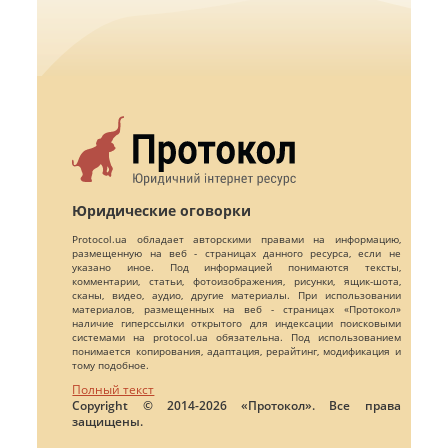
Юридические оговорки
Protocol.ua обладает авторскими правами на информацию,
размещенную на веб - страницах данного ресурса, если не
указано иное. Под информацией понимаются тексты,
комментарии, статьи, фотоизображения, рисунки, ящик-шота,
сканы, видео, аудио, другие материалы. При использовании
материалов, размещенных на веб - страницах «Протокол»
наличие гиперссылки открытого для индексации поисковыми
системами на protocol.ua обязательна. Под использованием
понимается копирования, адаптация, рерайтинг, модификация и
тому подобное.
Полный текст
Copyright © 2014-2026 «Протокол». Все права
защищены.