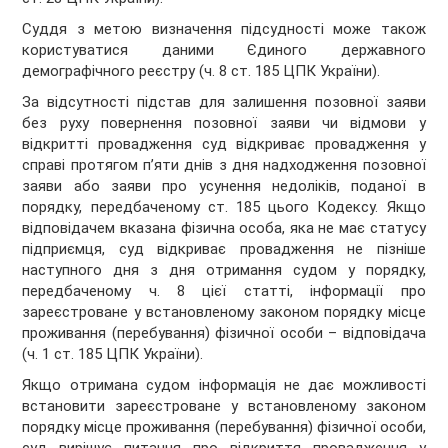
Суддя з метою визначення підсудності може також
користуватися даними Єдиного державного
демографічного реєстру (ч. 8 ст. 185 ЦПК України).
За відсутності підстав для залишення позовної заяви
без руху повернення позовної заяви чи відмови у
відкритті провадження суд відкриває провадження у
справі протягом п’яти днів з дня надходження позовної
заяви або заяви про усунення недоліків, поданої в
порядку, передбаченому ст. 185 цього Кодексу. Якщо
відповідачем вказана фізична особа, яка не має статусу
підприємця, суд відкриває провадження не пізніше
наступного дня з дня отримання судом у порядку,
передбаченому ч. 8 цієї статті, інформації про
зареєстроване у встановленому законом порядку місце
проживання (перебування) фізичної особи – відповідача
(ч. 1 ст. 185 ЦПК України).
Якщо отримана судом інформація не дає можливості
встановити зареєстроване у встановленому законом
порядку місце проживання (перебування) фізичної особи,