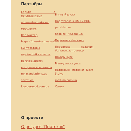
Партнёры
Серьги с
Винный шкаф
бриллиантами
Подготовка к НМТ / ВНО
alliancetechnika.ua
pereklad.ua
миралинкс
hospice-life.com.ua/
Веб мастер
Перевозка больных
https://motokosmos.ua/
Перевозка лежачих
Синтезаторы
больных за границу
agrotechnika.com.ua
Шкафы купе
perevod.agency
Брендовые сумки
europeservice.com.ua
Натяжные потолки Nova
mk-translations.ua
Stelya
текст юа
maltina.com.ua
kievperevod.com.ua
Cылки
О проекте
О ресурсе “Протокол”