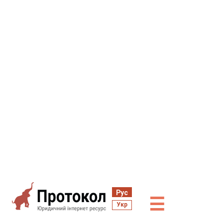
Рус
☰
Укр