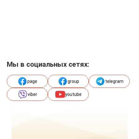
Мы в социальных сетях:
page
group
telegram
viber
youtube