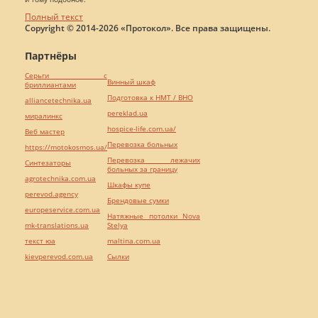
Полный текст
Copyright © 2014-2026 «Протокол». Все права защищены.
Партнёры
Серьги с
Винный шкаф
бриллиантами
Подготовка к НМТ / ВНО
alliancetechnika.ua
pereklad.ua
миралинкс
hospice-life.com.ua/
Веб мастер
Перевозка больных
https://motokosmos.ua/
Перевозка лежачих
Синтезаторы
больных за границу
agrotechnika.com.ua
Шкафы купе
perevod.agency
Брендовые сумки
europeservice.com.ua
Натяжные потолки Nova
mk-translations.ua
Stelya
текст юа
maltina.com.ua
kievperevod.com.ua
Cылки