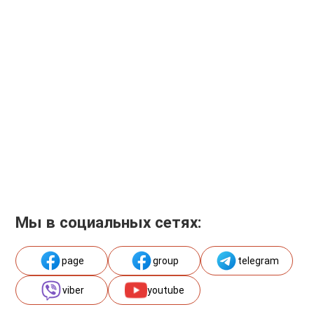
Мы в социальных сетях:
page
group
telegram
viber
youtube