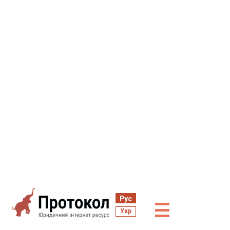
Рус
☰
Укр