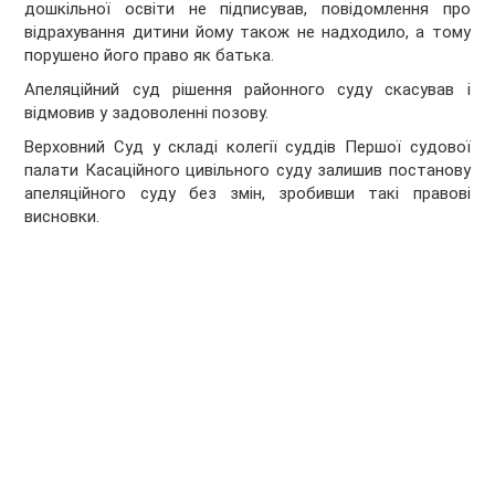
дошкільної освіти не підписував, повідомлення про
відрахування дитини йому також не надходило, а тому
порушено його право як батька.
Апеляційний суд рішення районного суду скасував і
відмовив у задоволенні позову.
Верховний Суд у складі колегії суддів Першої судової
палати Касаційного цивільного суду залишив постанову
апеляційного суду без змін, зробивши такі правові
висновки.