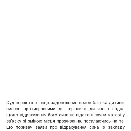
Суд першої інстанції задовольнив позов батька дитини,
визнав протиправними дії керівника дитячого садка
щодо відрахування його сина на підставі заяви матері у
зв’язку зі зміною місця проживання, посилаючись на те,
що позивач заяви про відрахування сина із закладу