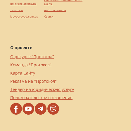
mk-translations.ua
Stelya
текст юа
maltina.com.ua
kievperevod.com.ua
Cылки
О проекте
О ресурсе “Протокол”
Команда "Протокол"
Карта Сайту
Реклама на "Протокол"
Тендер на юридическую услугу
Пользовательское соглашение