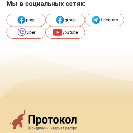
Мы в социальных сетях:
page
group
telegram
viber
youtube