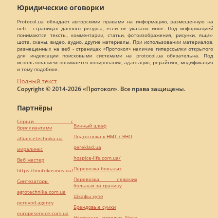
Юридические оговорки
Protocol.ua обладает авторскими правами на информацию, размещенную на
веб - страницах данного ресурса, если не указано иное. Под информацией
понимаются тексты, комментарии, статьи, фотоизображения, рисунки, ящик-
шота, сканы, видео, аудио, другие материалы. При использовании материалов,
размещенных на веб - страницах «Протокол» наличие гиперссылки открытого
для индексации поисковыми системами на protocol.ua обязательна. Под
использованием понимается копирования, адаптация, рерайтинг, модификация
и тому подобное.
Полный текст
Copyright © 2014-2026 «Протокол». Все права защищены.
Партнёры
Серьги с
Винный шкаф
бриллиантами
Подготовка к НМТ / ВНО
alliancetechnika.ua
pereklad.ua
миралинкс
hospice-life.com.ua/
Веб мастер
Перевозка больных
https://motokosmos.ua/
Перевозка лежачих
Синтезаторы
больных за границу
agrotechnika.com.ua
Шкафы купе
perevod.agency
Брендовые сумки
europeservice.com.ua
Натяжные потолки Nova