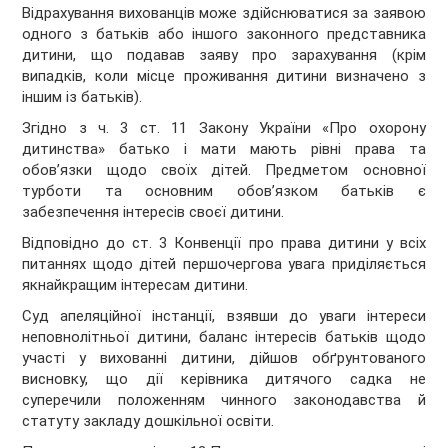
Відрахування вихованців може здійснюватися за заявою
одного з батьків або іншого законного представника
дитини, що подавав заяву про зарахування (крім
випадків, коли місце проживання дитини визначено з
іншим із батьків).
Згідно з ч. 3 ст. 11 Закону України «Про охорону
дитинства» батько і мати мають рівні права та
обов’язки щодо своїх дітей. Предметом основної
турботи та основним обов’язком батьків є
забезпечення інтересів своєї дитини.
Відповідно до ст. 3 Конвенції про права дитини у всіх
питаннях щодо дітей першочергова увага приділяється
якнайкращим інтересам дитини.
Суд апеляційної інстанції, взявши до уваги інтереси
неповнолітньої дитини, баланс інтересів батьків щодо
участі у вихованні дитини, дійшов обґрунтованого
висновку, що дії керівника дитячого садка не
суперечили положенням чинного законодавства й
статуту закладу дошкільної освіти.