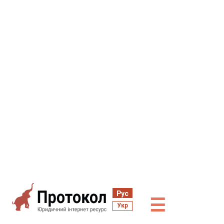
Рус
☰
Укр