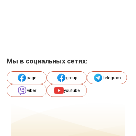
Мы в социальных сетях:
page
group
telegram
viber
youtube