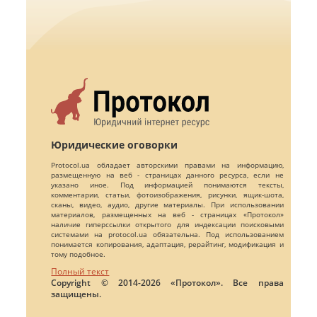
Юридические оговорки
Protocol.ua обладает авторскими правами на информацию,
размещенную на веб - страницах данного ресурса, если не
указано иное. Под информацией понимаются тексты,
комментарии, статьи, фотоизображения, рисунки, ящик-шота,
сканы, видео, аудио, другие материалы. При использовании
материалов, размещенных на веб - страницах «Протокол»
наличие гиперссылки открытого для индексации поисковыми
системами на protocol.ua обязательна. Под использованием
понимается копирования, адаптация, рерайтинг, модификация и
тому подобное.
Полный текст
Copyright © 2014-2026 «Протокол». Все права
защищены.