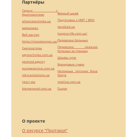
Партнёры
Серьги с
Винный шкаф
бриллиантами
Подготовка к НМТ / ВНО
alliancetechnika.ua
pereklad.ua
миралинкс
hospice-life.com.ua/
Веб мастер
Перевозка больных
https://motokosmos.ua/
Перевозка лежачих
Синтезаторы
больных за границу
agrotechnika.com.ua
Шкафы купе
perevod.agency
Брендовые сумки
europeservice.com.ua
Натяжные потолки Nova
mk-translations.ua
Stelya
текст юа
maltina.com.ua
kievperevod.com.ua
Cылки
О проекте
О ресурсе “Протокол”