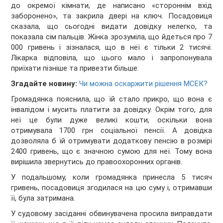
до окремої кімнати, де написано «стороннім вхід
заборонено», та закрила двері на ключ. Посадовиця
сказала, що сьогодні видати довідку нелегко, та
показала сім пальців. Жінка зрозуміла, що йдеться про 7
000 гривень і зізналася, що в неї є тільки 2 тисячі.
Лікарка відповіла, що цього мало і запропонувала
приїхати пізніше та привезти більше.
Згадайте новину:
Чи можна оскаржити рішення МСЕК?
Громадянка пояснила, що їй стало прикро, що вона є
інвалідом і мусить платити за довідку. Окрім того, для
неї це були дуже великі кошти, оскільки вона
отримувала 1700 грн соціальної пенсії. А довідка
дозволяла б їй отримувати додаткову пенсію в розмірі
2400 гривень, що є значною сумою для неї. Тому вона
вирішила звернутись до правоохоронних органів.
У подальшому, коли громадянка принесла 5 тисяч
гривень, посадовиця згодилася на цю суму і, отримавши
її, була затримана.
У судовому засіданні обвинувачена просила виправдати