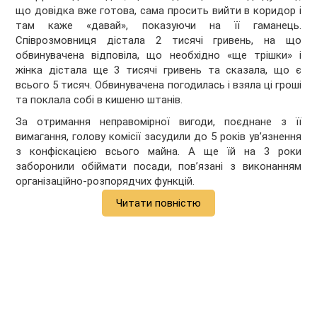
що довідка вже готова, сама просить вийти в коридор і
там каже «давай», показуючи на її гаманець.
Співрозмовниця дістала 2 тисячі гривень, на що
обвинувачена відповіла, що необхідно «ще трішки» і
жінка дістала ще 3 тисячі гривень та сказала, що є
всього 5 тисяч. Обвинувачена погодилась і взяла ці гроші
та поклала собі в кишеню штанів.
За отримання неправомірної вигоди, поєднане з її
вимагання, голову комісії засудили до 5 років увʼязнення
з конфіскацією всього майна. А ще їй на 3 роки
заборонили обіймати посади, повʼязані з виконанням
організаційно-розпорядчих функцій.
Читати повністю