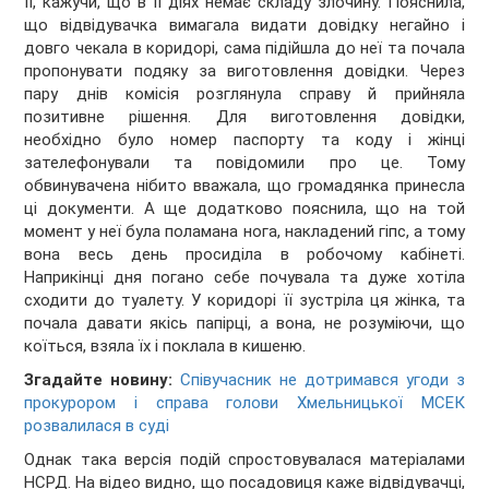
її, кажучи, що в її діях немає складу злочину. Пояснила,
що відвідувачка вимагала видати довідку негайно і
довго чекала в коридорі, сама підійшла до неї та почала
пропонувати подяку за виготовлення довідки. Через
пару днів комісія розглянула справу й прийняла
позитивне рішення. Для виготовлення довідки,
необхідно було номер паспорту та коду і жінці
зателефонували та повідомили про це. Тому
обвинувачена нібито вважала, що громадянка принесла
ці документи. А ще додатково пояснила, що на той
момент у неї була поламана нога, накладений гіпс, а тому
вона весь день просиділа в робочому кабінеті.
Наприкінці дня погано себе почувала та дуже хотіла
сходити до туалету. У коридорі її зустріла ця жінка, та
почала давати якісь папірці, а вона, не розуміючи, що
коїться, взяла їх і поклала в кишеню.
Згадайте новину:
Співучасник не дотримався угоди з
прокурором і справа голови Хмельницької МСЕК
розвалилася в суді
Однак така версія подій спростовувалася матеріалами
НСРД. На відео видно, що посадовиця каже відвідувачці,