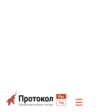
Рус
☰
Укр