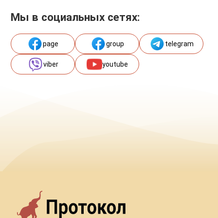
Мы в социальных сетях:
page
group
telegram
viber
youtube