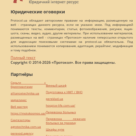
Юридические оговорки
Protocol.ua обладает авторскими правами на информацию, размещенную на
веб - страницах данного ресурса, если не указано иное. Под информацией
понимаются тексты, комментарии, статьи, фотоизображения, рисунки, ящик-
шота, сканы, видео, аудио, другие материалы. При использовании материалов,
размещенных на веб - страницах «Протокол» наличие гиперссылки открытого
для индексации поисковыми системами на protocol.ua обязательна. Под
использованием понимается копирования, адаптация, рерайтинг, модификация
и тому подобное.
Полный текст
Copyright © 2014-2026 «Протокол». Все права защищены.
Партнёры
Серьги с
Винный шкаф
бриллиантами
Подготовка к НМТ / ВНО
alliancetechnika.ua
pereklad.ua
миралинкс
hospice-life.com.ua/
Веб мастер
Перевозка больных
https://motokosmos.ua/
Перевозка лежачих
Синтезаторы
больных за границу
agrotechnika.com.ua
Шкафы купе
perevod.agency
Брендовые сумки