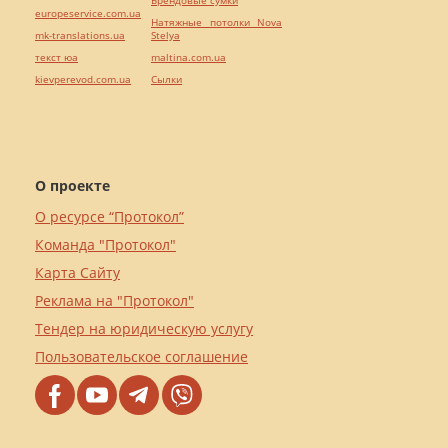
europeservice.com.ua
Натяжные потолки Nova
mk-translations.ua
Stelya
текст юа
maltina.com.ua
kievperevod.com.ua
Cылки
О проекте
О ресурсе “Протокол”
Команда "Протокол"
Карта Сайту
Реклама на "Протокол"
Тендер на юридическую услугу
Пользовательское соглашение