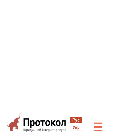
Рус
☰
Укр