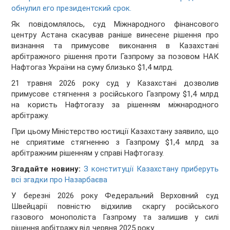
обнулил его президентский срок.
Як повідомлялось, суд Міжнародного фінансового
центру Астана скасував раніше винесене рішення про
визнання та примусове виконання в Казахстані
арбітражного рішення проти Газпрому за позовом НАК
Нафтогаз України на суму близько $1,4 млрд.
21 травня 2026 року суд у Казахстані дозволив
примусове стягнення з російського Газпрому $1,4 млрд
на користь Нафтогазу за рішенням міжнародного
арбітражу.
При цьому Міністерство юстиції Казахстану заявило, що
не сприятиме стягненню з Газпрому $1,4 млрд за
арбітражним рішенням у справі Нафтогазу.
Згадайте новину:
З конституції Казахстану приберуть
всі згадки про Назарбаєва
У березні 2026 року Федеральний Верховний суд
Швейцарії повністю відхилив скаргу російського
газового монополіста Газпрому та залишив у силі
рішення арбітражу від червня 2025 року.