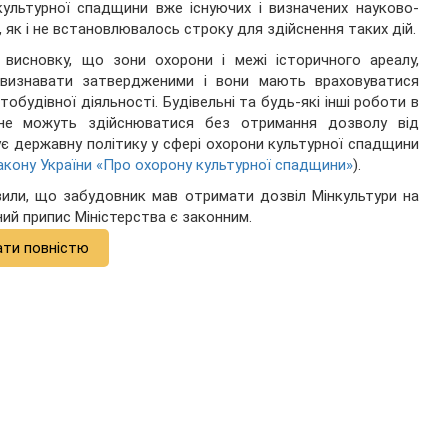
культурної спадщини вже існуючих і визначених науково-
як і не встановлювалось строку для здійснення таких дій.
висновку, що зони охорони і межі історичного ареалу,
д визнавати затвердженими і вони мають враховуватися
обудівної діяльності. Будівельні та будь-які інші роботи в
 не можуть здійснюватися без отримання дозволу від
ує державну політику у сфері охорони культурної спадщини
5 Закону України «Про охорону культурної спадщини»
).
вили, що забудовник мав отримати дозвіл Мінкультури на
ний припис Міністерства є законним.
ати повністю