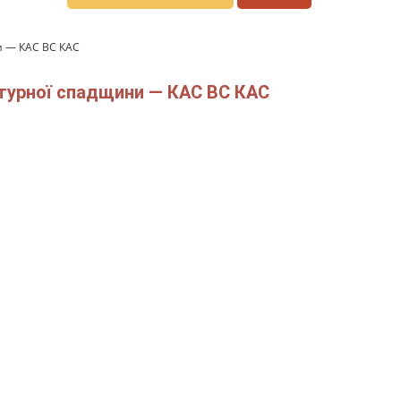
и — КАС ВС КАС
ьтурної спадщини — КАС ВС КАС