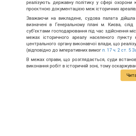
реалізують державну політику у сфері охорони 
проєктною документацією меж історичних ареалів, 
Зважаючи на викладене, судова палата дійшла 
визначені в Генеральному плані м. Києва, слі
суб’єктами господарювання під час здійснення міст
межах історичного ареалу населеного пункту
центрального органу виконавчої влади, що реаліз
(відповідно до імперативних вимог
п. 17 ч. 2 ст. 
В межах справи, що розглядається, суди встано
виконання робіт в історичній зоні, тому оскаржува
Чит