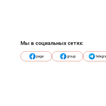
Мы в социальных сетях:
page
group
telegr