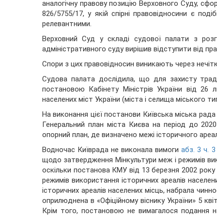
аналогічну правову позицію Верховного Суду, сфор
826/5755/17, у якій спірні правовідносини є поді
релевантними.
Верховний Суд у складі судової палати з роз
адміністративного суду вирішив відступити від прав
Спори з цих правовідносин виникають через нечіт
Судова палата дослідила, що для захисту трад
постановою Кабінету Міністрів України від 26
населених міст України (міста і селища міського тип
На виконання цієї постанови Київська міська рада
Генеральний план міста Києва на період до 2020 
опорний план, де визначено межі історичного ареал
Водночас Київрада не виконала вимоги
абз. 3 ч. 
щодо затвердження Мінкультури меж і режимів вик
оскільки постанова КМУ від 13 березня 2002 рок
режимів використання історичних ареалів населени
історичних ареалів населених місць, набрала чинно
оприлюднена в «Офіційному віснику України» 5 квіт
Крім того, постановою не вимагалося подання н