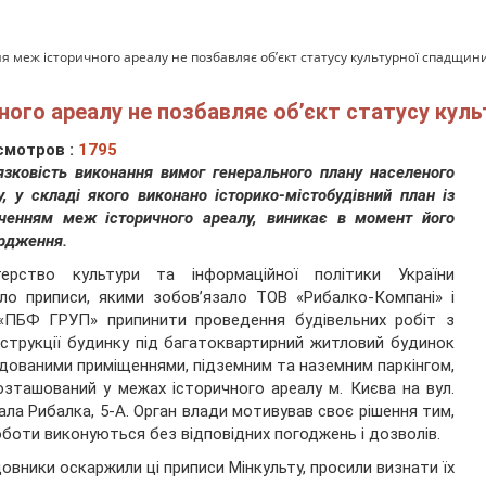
 меж історичного ареалу не позбавляє об’єкт статусу культурної спадщин
ого ареалу не позбавляє об’єкт статусу кул
смотров :
1795
язковість виконання вимог генерального плану населеного
у, у складі якого виконано історико-містобудівний план із
ченням меж історичного ареалу, виникає в момент його
рдження.
стерство культури та інформаційної політики України
ло приписи, якими зобов’язало ТОВ «Рибалко-Компані» і
«ПБФ ГРУП» припинити проведення будівельних робіт з
струкції будинку під багатоквартирний житловий будинок
удованими приміщеннями, підземним та наземним паркінгом,
зташований у межах історичного ареалу м. Києва на вул.
ла Рибалка, 5-А. Орган влади мотивував своє рішення тим,
боти виконуються без відповідних погоджень і дозволів.
овники оскаржили ці приписи Мінкульту, просили визнати їх