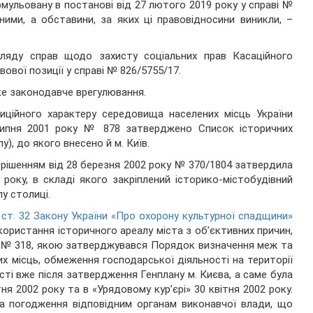
мульовану в постанові від 27 лютого 2019 року у справі №
бними, а обставини, за яких ці правовідносини виникли, –
гляду справ щодо захисту соціальних прав Касаційного
ової позиції у справі № 826/5755/17.
ке законодавче врегулювання.
иційного характеру середовища населених місць України
 липня 2001 року № 878 затверджено Список історичних
у), до якого внесено й м. Київ.
 рішенням від 28 березня 2002 року № 370/1804 затвердила
року, в складі якого закріплений історико-містобудівний
у столиці.
3 ст. 32 Закону України «Про охорону культурної спадщини»
ористання історичного ареалу міста з об’єктивних причин,
у № 318, якою затверджувався Порядок визначення меж та
х місць, обмеження господарської діяльності на території
сті вже після затвердження Генплану м. Києва, а саме була
ня 2002 року та в «Урядовому кур’єрі» 30 квітня 2002 року.
а погодження відповідним органам виконавчої влади, що