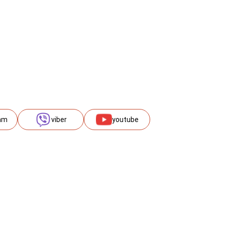
am
viber
youtube