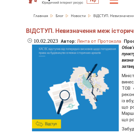
☰
Укр
Главная
Блог
Новости
ВІДСТУП. Невизначення
ВІДСТУП. Невизначення меж історичн
10.02.2023
Автор:
Лента от Протокола
Про
Обов’
пункт
визна
затве
Міні
винес
ТОВ 
рекон
із вб
що ро
Марша
що ро
Забуд