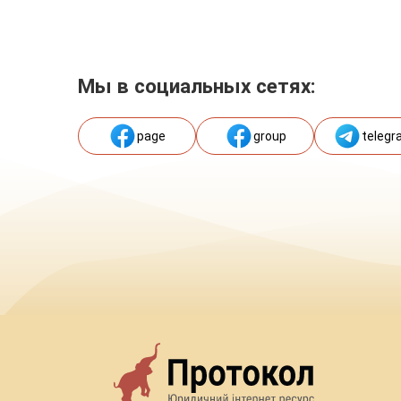
Мы в социальных сетях:
page
group
telegr