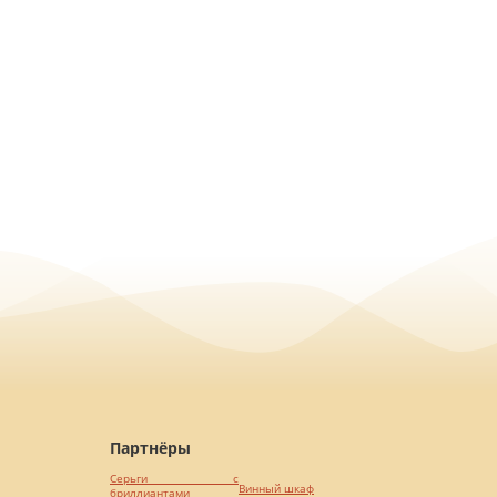
Партнёры
Серьги с
Винный шкаф
бриллиантами