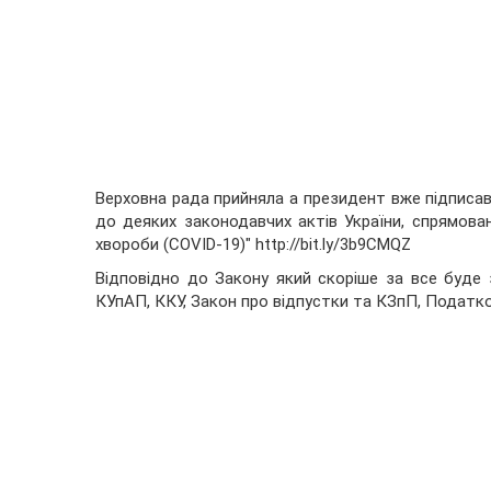
Верховна рада прийняла а президент вже підписав
до деяких законодавчих актів України, спрямован
хвороби (COVID-19)"
http://bit.ly/3b9CMQZ
Відповідно до Закону який скоріше за все буде 
КУпАП, ККУ, Закон про відпустки та КЗпП, Податко