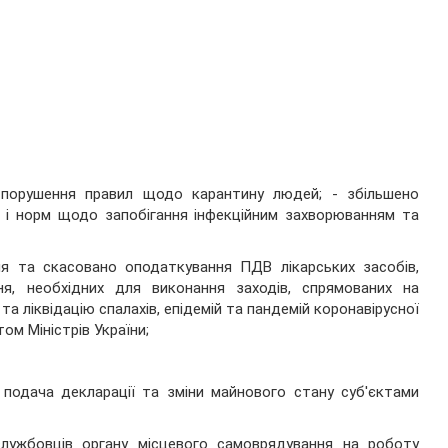
а порушення правил щодо карантину людей; - збільшено
л і норм щодо запобігання інфекційним захворюванням та
ня та скасовано оподаткування ПДВ лікарських засобів,
я, необхідних для виконання заходів, спрямованих на
та ліквідацію спалахів, епідемій та пандемій коронавірусної
ом Міністрів України;
о подача декларації та зміни майнового стану суб'єктами
лужбовців органу місцевого самоврядування на роботу