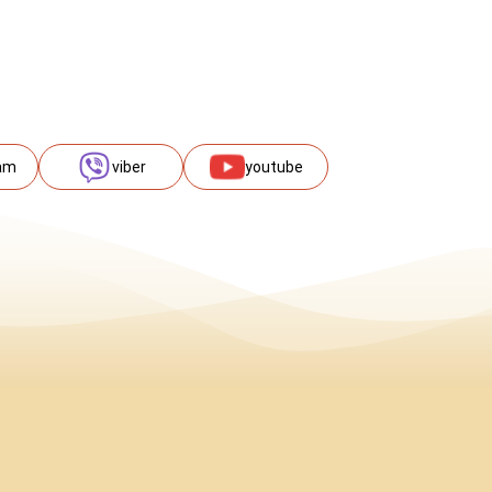
am
viber
youtube