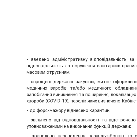
- введено адміністративну відповідальність з
відповідальність за порушення санітарних прави
масовим отруєнням;
- спрощені державні закупівлі, митне оформлен
медичних виробів та/або медичного обладнанн
запобігання виникнення та поширення, локалізацію 
хвороби (COVID-19), перелік яких визначено Кабінет
- до форс-мажору віднесено карантин;
- звільнено від відповідальності та відстрочен
уповноваженими на виконання функцій держави;
- дозволено переведення держслужбовців та с