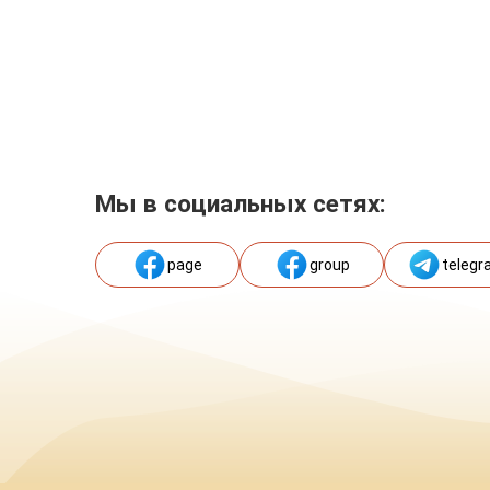
Мы в социальных сетях:
page
group
telegr