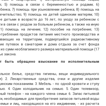
е; 5) помощь в связи с беременностью и родами; 6)
бенка; 7) помощь при усыновлении ребенка; 8) помощь на
печительство; 9) помощь на детей одиноким матерям; 10)
е детьми в возрасте до 16 лет, по уходу за ребенком с
 в связи с уходом за больным ребенком, а также на иную
1) помощь на лечение; 12) пособие на погребение; 13)
отребления продуктов питания местного производства и
ивающих на территории, подвергшейся радиоактивному
ение путевок в санатории и дома отдыха за счет фонда
е из сумм необлагаемого размера материальной помощи (17
ье закона.
т быть обращено взыскание по исполнительным
льное белье, средства гигиены, вещи индивидуального
и). 2. Лекарственные средства, очки и другие изделия
нским показаниям. 3. Мебель - по одной кровати и стулу
ью. 4. Один холодильник на семью. 5. Один телевизор,
ый телефон - на каждого члена семьи. 6. Запас питьевой
ьги, необходимые для приобретения запасов питьевой воды
емьи и лиц, находящихся на его иждивении, - из расчета