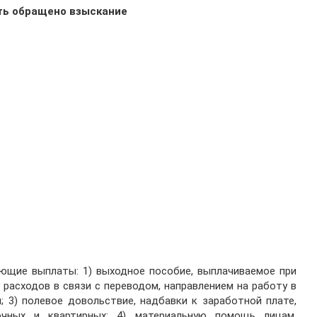
ыть обращено взыскание
ющие выплаты: 1) выходное пособие, выплачиваемое при
 расходов в связи с переводом, направлением на работу в
 3) полевое довольствие, надбавки к заработной плате,
очных и квартирных; 4) материальную помощь лицам,