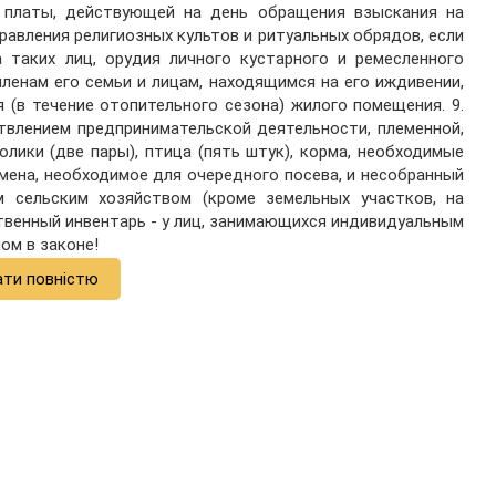
 платы, действующей на день обращения взыскания на
равления религиозных культов и ритуальных обрядов, если
 таких лиц, орудия личного кустарного и ремесленного
 членам его семьи и лицам, находящимся на его иждивении,
 (в течение отопительного сезона) жилого помещения. 9.
твлением предпринимательской деятельности, племенной,
олики (две пары), птица (пять штук), корма, необходимые
емена, необходимое для очередного посева, и несобранный
 сельским хозяйством (кроме земельных участков, на
твенный инвентарь - у лиц, занимающихся индивидуальным
ом в законе!
ати повністю