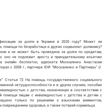
искации за долги в Украине в 2020 году? Может ли
ии, помощи по безработице и других соцвыплат должнику?
ном и не может быть проведена за долги по кредитам,
о оно не подлежит аресту и принудительному изъятию
а онлайн бесплатно, адвоката Москаленко Анастасии
рах с 2008 г., партнера ЮФ "Москаленко и Партнеры" (г.
е": Статья 72. На помощь государственного социального
еменной нетрудоспособности и в других случаях, пособие
нвалидностью с детства, назначенную в соответствии с
ой помощи лицам с инвалидностью с детства и детям с
ращено только по решениям о взыскании алиментов,
м повреждением здоровья, а также потерей кормильца.