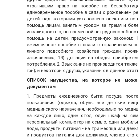
утратившим право на пособие по безработиц
единовременное пособие в связи с рождением ре
детей, над которыми установлена ​​опека или по
помощь лицам, занятым уходом за тремя и боле
инвалидностью, по временной нетрудоспособности
помощь на детей, предусмотренную законом; 1
ежемесячное пособие в связи с ограничением п
личного подсобного хозяйства граждан, прож
загрязнению; 14) дотации на обеды, приобрет
потребления. 2. Взыскание не производится такж
грн); и некоторых других, указанных в данной стат
СПИСОК имущества, на которое не може
документам
1. Предметы ежедневного быта: посуда, посте
пользования (одежда, обувь, все детские вещ
медицинского назначения, необходимые по медици
на каждое лицо, один стол, один шкаф на сем
персональный компьютер на семью, один мобильн
воды, продукты питания - на три месяца или ден
и продуктов питания для должника, членов его с