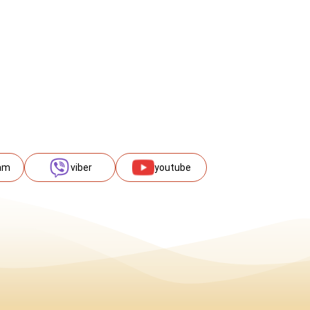
am
viber
youtube