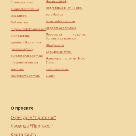
Винный шкаф
бриллиантами
Подготовка к НМТ / ВНО
alliancetechnika.ua
pereklad.ua
миралинкс
hospice-life.com.ua/
Веб мастер
Перевозка больных
https://motokosmos.ua/
Перевозка лежачих
Синтезаторы
больных за границу
agrotechnika.com.ua
Шкафы купе
perevod.agency
Брендовые сумки
europeservice.com.ua
Натяжные потолки Nova
mk-translations.ua
Stelya
текст юа
maltina.com.ua
kievperevod.com.ua
Cылки
О проекте
О ресурсе “Протокол”
Команда "Протокол"
Карта Сайту