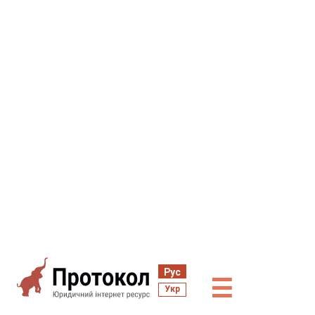
Рус
☰
Укр