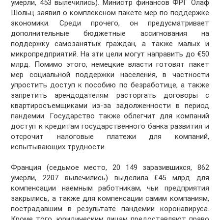
умерли, 453 вылечились). Министр финансов ФРГ Олаф
Шольц заявил о комплексном пакете мер по поддержке
экономики. Среди прочего, он предусматривает
дополнительные бюджетные ассигнования на
поддержку самозанятых граждан, а также малых и
микропредприятий. На эти цели могут направить до €50
млрд. Помимо этого, немецкие власти готовят пакет
мер социальной поддержки населения, в частности
упростить доступ к пособию по безработице, а также
запретить арендодателям расторгать договоры с
квартиросъемщиками из-за задолженности в период
пандемии. Государство также облегчит для компаний
доступ к кредитам государственного банка развития и
отсрочит налоговые платежи для компаний,
испытывающих трудности.
Франция (седьмое место, 20 149 заразившихся, 862
умерли, 2207 вылечились) выделила €45 млрд для
компенсации наемным работникам, чьи предприятия
закрылись, а также для компенсации самим компаниям,
пострадавшим в результате пандемии коронавируса.
Кроме того, юридическим лицам предоставляют право