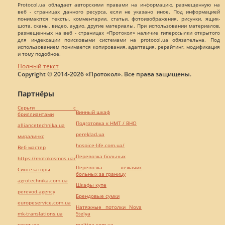
Protocol.ua обладает авторскими правами на информацию, размещенную на
веб - страницах данного ресурса, если не указано иное. Под информацией
понимаются тексты, комментарии, статьи, фотоизображения, рисунки, ящик-
шота, сканы, видео, аудио, другие материалы. При использовании материалов,
размещенных на веб - страницах «Протокол» наличие гиперссылки открытого
для индексации поисковыми системами на protocol.ua обязательна. Под
использованием понимается копирования, адаптация, рерайтинг, модификация
и тому подобное.
Полный текст
Copyright © 2014-2026 «Протокол». Все права защищены.
Партнёры
Серьги с
Винный шкаф
бриллиантами
Подготовка к НМТ / ВНО
alliancetechnika.ua
pereklad.ua
миралинкс
hospice-life.com.ua/
Веб мастер
Перевозка больных
https://motokosmos.ua/
Перевозка лежачих
Синтезаторы
больных за границу
agrotechnika.com.ua
Шкафы купе
perevod.agency
Брендовые сумки
europeservice.com.ua
Натяжные потолки Nova
mk-translations.ua
Stelya
текст юа
maltina.com.ua