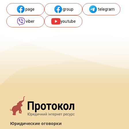
page
group
telegram
viber
youtube
Юридические оговорки