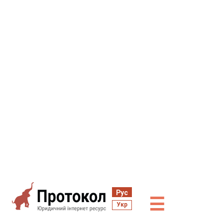
Рус
☰
Укр