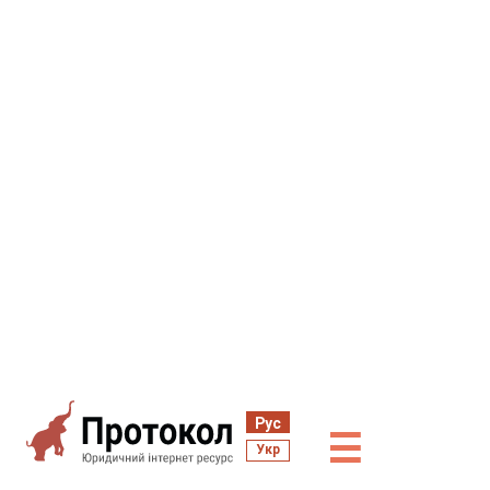
Рус
☰
Укр