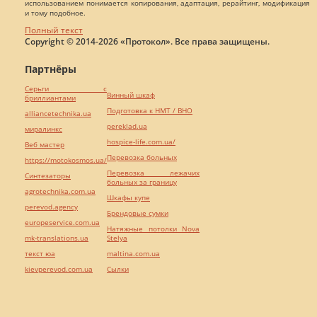
использованием понимается копирования, адаптация, рерайтинг, модификация
и тому подобное.
Полный текст
Copyright © 2014-2026 «Протокол». Все права защищены.
Партнёры
Серьги с
Винный шкаф
бриллиантами
Подготовка к НМТ / ВНО
alliancetechnika.ua
pereklad.ua
миралинкс
hospice-life.com.ua/
Веб мастер
Перевозка больных
https://motokosmos.ua/
Перевозка лежачих
Синтезаторы
больных за границу
agrotechnika.com.ua
Шкафы купе
perevod.agency
Брендовые сумки
europeservice.com.ua
Натяжные потолки Nova
mk-translations.ua
Stelya
текст юа
maltina.com.ua
kievperevod.com.ua
Cылки