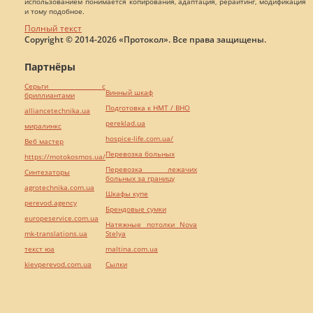
использованием понимается копирования, адаптация, рерайтинг, модификация
и тому подобное.
Полный текст
Copyright © 2014-2026 «Протокол». Все права защищены.
Партнёры
Серьги с
Винный шкаф
бриллиантами
Подготовка к НМТ / ВНО
alliancetechnika.ua
pereklad.ua
миралинкс
hospice-life.com.ua/
Веб мастер
Перевозка больных
https://motokosmos.ua/
Перевозка лежачих
Синтезаторы
больных за границу
agrotechnika.com.ua
Шкафы купе
perevod.agency
Брендовые сумки
europeservice.com.ua
Натяжные потолки Nova
mk-translations.ua
Stelya
текст юа
maltina.com.ua
kievperevod.com.ua
Cылки