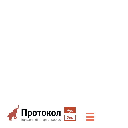
Рус
☰
Укр