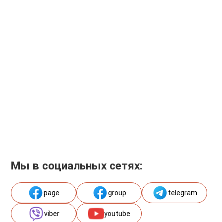
Мы в социальных сетях:
page
group
telegram
viber
youtube