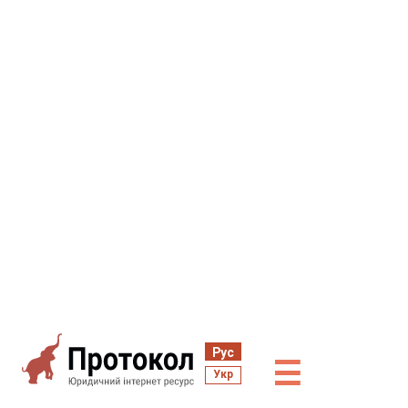
Рус
☰
Укр