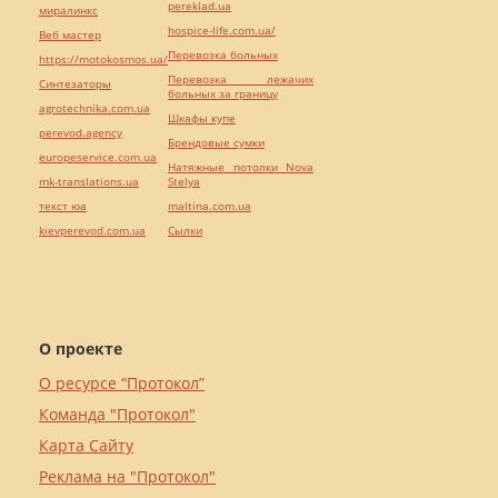
pereklad.ua
миралинкс
hospice-life.com.ua/
Веб мастер
Перевозка больных
https://motokosmos.ua/
Перевозка лежачих
Синтезаторы
больных за границу
agrotechnika.com.ua
Шкафы купе
perevod.agency
Брендовые сумки
europeservice.com.ua
Натяжные потолки Nova
mk-translations.ua
Stelya
текст юа
maltina.com.ua
kievperevod.com.ua
Cылки
О проекте
О ресурсе “Протокол”
Команда "Протокол"
Карта Сайту
Реклама на "Протокол"