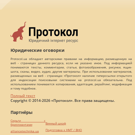
Юридические оговорки
Protocol.ua обладает авторскими правами на информацию, размещенную на
веб - страницах данного ресурса, если не указано иное. Под информацией
понимаются тексты, комментарии, статьи, фотоизображения, рисунки, ящик-
шота, сканы, видео, аудио, другие материалы. При использовании материалов,
размещенных на веб - страницах «Протокол» наличие гиперссылки открытого
для индексации поисковыми системами на protocol.ua обязательна. Под
использованием понимается копирования, адаптация, рерайтинг, модификация
и тому подобное.
Полный текст
Copyright © 2014-2026 «Протокол». Все права защищены.
Партнёры
Серьги с
Винный шкаф
бриллиантами
Подготовка к НМТ / ВНО
alliancetechnika.ua