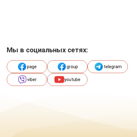
Мы в социальных сетях:
page
group
telegram
viber
youtube