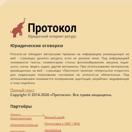
Юридические оговорки
Protocol.ua обладает авторскими правами на информацию, размещенную на
веб - страницах данного ресурса, если не указано иное. Под информацией
понимаются тексты, комментарии, статьи, фотоизображения, рисунки, ящик-
шота, сканы, видео, аудио, другие материалы. При использовании материалов,
размещенных на веб - страницах «Протокол» наличие гиперссылки открытого
для индексации поисковыми системами на protocol.ua обязательна. Под
использованием понимается копирования, адаптация, рерайтинг, модификация
и тому подобное.
Полный текст
Copyright © 2014-2026 «Протокол». Все права защищены.
Партнёры
Серьги с
Винный шкаф
бриллиантами
Подготовка к НМТ / ВНО
alliancetechnika.ua
pereklad.ua
миралинкс