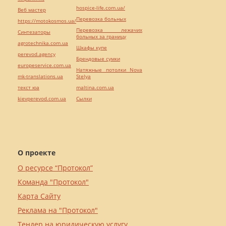
hospice-life.com.ua/
Веб мастер
Перевозка больных
https://motokosmos.ua/
Перевозка лежачих
Синтезаторы
больных за границу
agrotechnika.com.ua
Шкафы купе
perevod.agency
Брендовые сумки
europeservice.com.ua
Натяжные потолки Nova
mk-translations.ua
Stelya
текст юа
maltina.com.ua
kievperevod.com.ua
Cылки
О проекте
О ресурсе “Протокол”
Команда "Протокол"
Карта Сайту
Реклама на "Протокол"
Тендер на юридическую услугу