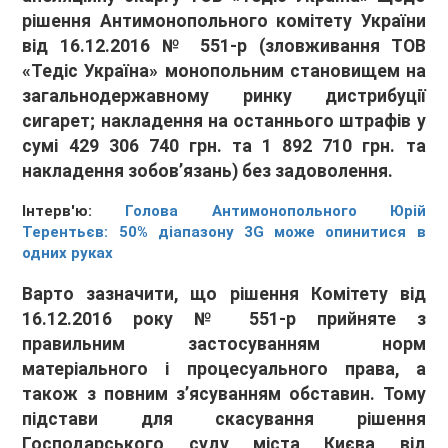
рішення Антимонопольного комітету України
від 16.12.2016 № 551-р (зловживання ТОВ
«Тедіс Україна» монопольним становищем на
загальнодержавному ринку дистрибуції
сигарет; накладення на останнього штрафів у
сумі 429 306 740 грн. та 1 892 710 грн. та
накладення зобов’язань) без задоволення.
Інтерв'ю:
Голова Антимонопольного Юрій
Терентьєв: 50% діапазону 3G може опинитися в
одних руках
Варто зазначити, що рішення Комітету від
16.12.2016 року № 551-р прийняте з
правильним застосуванням норм
матеріального і процесуального права, а
також з повним з’ясуванням обставин. Тому
підстави для скасування рішення
Господарського суду міста Києва від