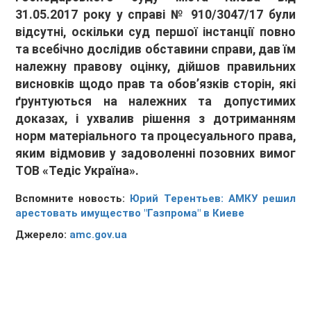
31.05.2017 року у справі № 910/3047/17 були
відсутні, оскільки суд першої інстанції повно
та всебічно дослідив обставини справи, дав їм
належну правову оцінку, дійшов правильних
висновків щодо прав та обов’язків сторін, які
ґрунтуються на належних та допустимих
доказах, і ухвалив рішення з дотриманням
норм матеріального та процесуального права,
яким відмовив у задоволенні позовних вимог
ТОВ «Тедіс Україна».
Вспомните новость:
Юрий Терентьев: АМКУ решил
арестовать имущество "Газпрома" в Киеве
Джерело:
amc.gov.ua