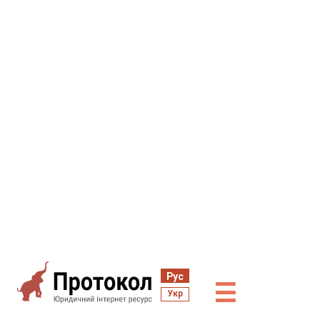
Рус
☰
Укр