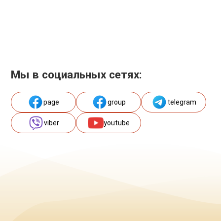
Мы в социальных сетях:
page
group
telegram
viber
youtube